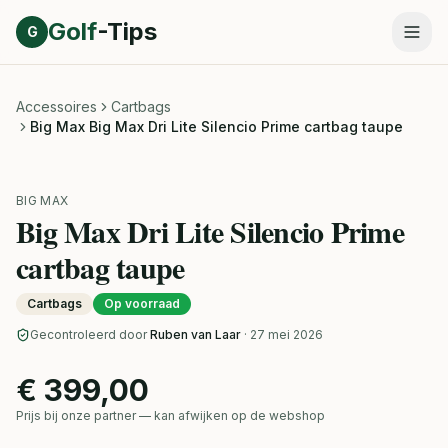
Direct naar inhoud
Golf
-Tips
G
Accessoires
Cartbags
Big Max Big Max Dri Lite Silencio Prime cartbag taupe
BIG MAX
Big Max Dri Lite Silencio Prime
cartbag taupe
Cartbags
Op voorraad
Gecontroleerd door
Ruben van Laar
· 27 mei 2026
€ 399,00
Prijs bij onze partner — kan afwijken op de webshop