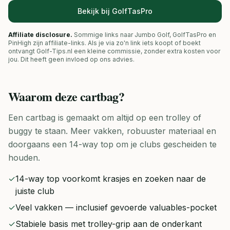
Bekijk bij GolfTasPro
Affiliate disclosure.
Sommige links naar Jumbo Golf, GolfTasPro en
PinHigh zijn affiliate-links. Als je via zo'n link iets koopt of boekt
ontvangt Golf-Tips.nl een kleine commissie, zonder extra kosten voor
jou. Dit heeft geen invloed op ons advies.
Waarom deze
cartbag
?
Een cartbag is gemaakt om altijd op een trolley of
buggy te staan. Meer vakken, robuuster materiaal en
doorgaans een 14-way top om je clubs gescheiden te
houden.
✓
14-way top voorkomt krasjes en zoeken naar de
juiste club
✓
Veel vakken — inclusief gevoerde valuables-pocket
✓
Stabiele basis met trolley-grip aan de onderkant