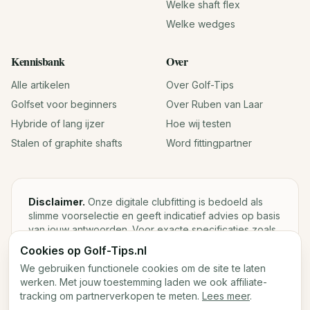
Welke shaft flex
Welke wedges
Kennisbank
Over
Alle artikelen
Over Golf-Tips
Golfset voor beginners
Over Ruben van Laar
Hybride of lang ijzer
Hoe wij testen
Stalen of graphite shafts
Word fittingpartner
Disclaimer.
Onze digitale clubfitting is bedoeld als
slimme voorselectie en geeft indicatief advies op basis
van jouw antwoorden. Voor exacte specificaties zoals
loft, lie, shaftgewicht en swingweight blijft een fysieke
Cookies op Golf-Tips.nl
fitting met launch monitor de beste keuze.
We gebruiken functionele cookies om de site te laten
werken. Met jouw toestemming laden we ook affiliate-
tracking om partnerverkopen te meten.
Lees meer
.