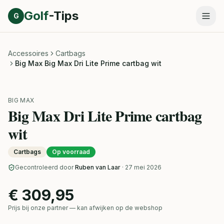
Direct naar inhoud
Golf
-Tips
G
Accessoires
Cartbags
Big Max Big Max Dri Lite Prime cartbag wit
BIG MAX
Big Max Dri Lite Prime cartbag
wit
Cartbags
Op voorraad
Gecontroleerd door
Ruben van Laar
· 27 mei 2026
€ 309,95
Prijs bij onze partner — kan afwijken op de webshop