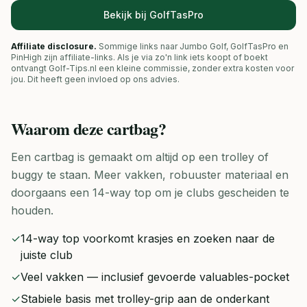
Bekijk bij GolfTasPro
Affiliate disclosure.
Sommige links naar Jumbo Golf, GolfTasPro en
PinHigh zijn affiliate-links. Als je via zo'n link iets koopt of boekt
ontvangt Golf-Tips.nl een kleine commissie, zonder extra kosten voor
jou. Dit heeft geen invloed op ons advies.
Waarom deze
cartbag
?
Een cartbag is gemaakt om altijd op een trolley of
buggy te staan. Meer vakken, robuuster materiaal en
doorgaans een 14-way top om je clubs gescheiden te
houden.
✓
14-way top voorkomt krasjes en zoeken naar de
juiste club
✓
Veel vakken — inclusief gevoerde valuables-pocket
✓
Stabiele basis met trolley-grip aan de onderkant