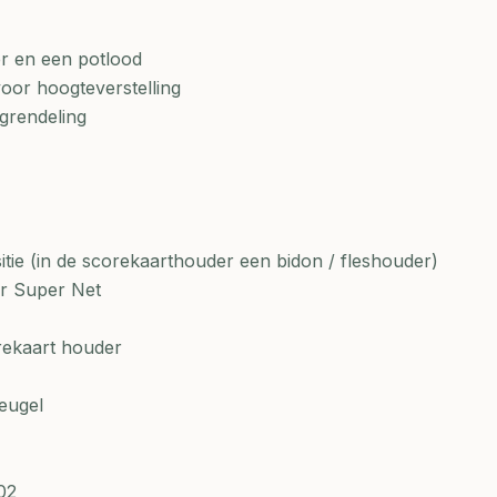
r en een potlood
oor hoogteverstelling
rgrendeling
tie (in de scorekaarthouder een bidon / fleshouder)
or Super Net
rekaart houder
eugel
02