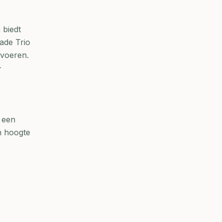
 biedt
ade Trio
rvoeren.
-
 een
n hoogte