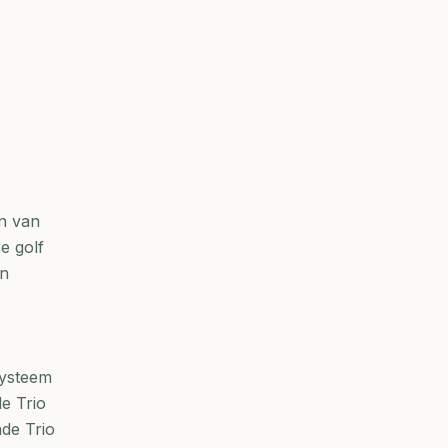
en van
e golf
an
systeem
e Trio
de Trio