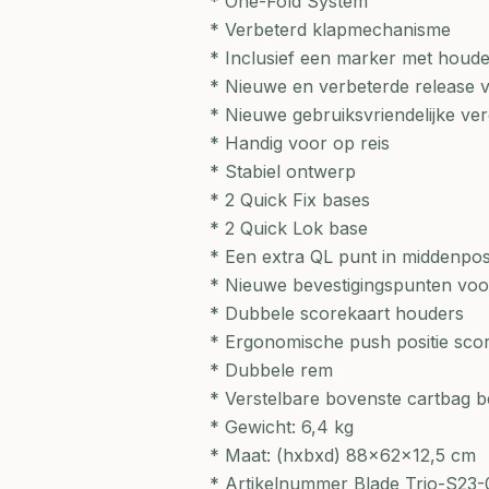
* One-Fold System
* Verbeterd klapmechanisme
* Inclusief een marker met houde
* Nieuwe en verbeterde release v
* Nieuwe gebruiksvriendelijke ve
* Handig voor op reis
* Stabiel ontwerp
* 2 Quick Fix bases
* 2 Quick Lok base
* Een extra QL punt in middenposi
* Nieuwe bevestigingspunten vo
* Dubbele scorekaart houders
* Ergonomische push positie sco
* Dubbele rem
* Verstelbare bovenste cartbag b
* Gewicht: 6,4 kg
* Maat: (hxbxd) 88x62x12,5 cm
* Artikelnummer Blade Trio-S23-