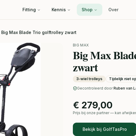
Fitting
Kennis
Shop
Over
 Big Max Blade Trio golftrolley zwart
BIG MAX
Big Max Blade 
zwart
3-wiel trolleys
Tijdelijk niet 
Gecontroleerd door
Ruben van L
€ 279,00
Prijs bij onze partner — kan afwij
Bekijk bij GolfTasPro