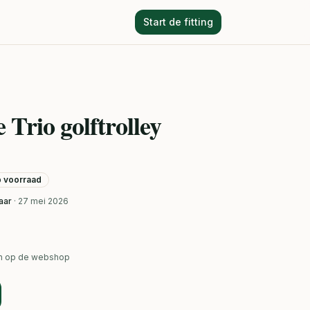
Start de fitting
Trio golftrolley
op voorraad
aar
· 27 mei 2026
ken op de webshop