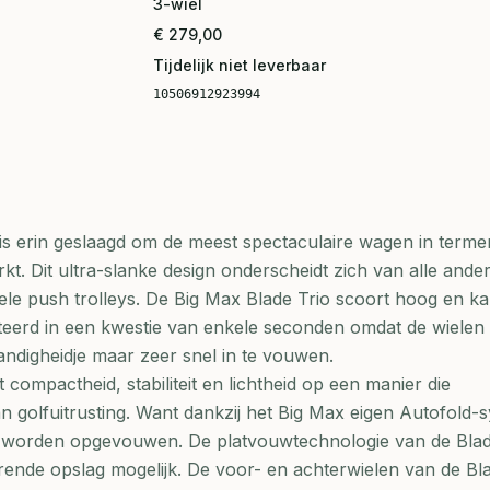
3-wiel
€ 279,00
Tijdelijk niet leverbaar
10506912923994
 is erin geslaagd om de meest spectaculaire wagen in term
rkt. Dit ultra-slanke design onderscheidt zich van alle ander
ele push trolleys. De Big Max Blade Trio scoort hoog en k
erd in een kwestie van enkele seconden omdat de wielen
andigheidje maar zeer snel in te vouwen.
compactheid, stabiliteit en lichtheid op een manier die
n golfuitrusting. Want dankzij het Big Max eigen Autofold-
ig worden opgevouwen. De platvouwtechnologie van de Blad
ende opslag mogelijk. De voor- en achterwielen van de Bla