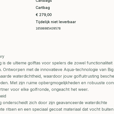
Cartbags
Cartbag
€ 279,00
Tijdelijk niet leverbaar
10506985439578
avy
 de ultieme golftas voor spelers die zowel functionaliteit al
n. Ontworpen met de innovatieve Aqua-technologie van Bi
aarde waterdichtheid, waardoor jouw golfuitrusting besch
heden. Met zijn ruime opbergmogelijkheden en robuuste cons
rtner voor elke golfronde, ongeacht het weer.
eid
 onderscheidt zich door zijn geavanceerde waterdichte
e ritsen en een speciaal gecoat materiaal dat vocht buiten