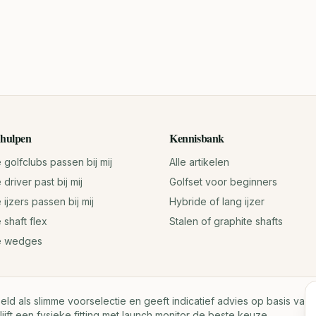
hulpen
Kennisbank
golfclubs passen bij mij
Alle artikelen
driver past bij mij
Golfset voor beginners
ijzers passen bij mij
Hybride of lang ijzer
 shaft flex
Stalen of graphite shafts
e wedges
oeld als slimme voorselectie en geeft indicatief advies op basis va
lijft een fysieke fitting met launch monitor de beste keuze.