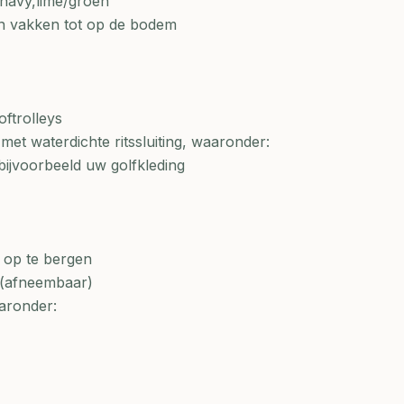
,navy,lime/groen
en vakken tot op de bodem
oftrolleys
et waterdichte ritssluiting, waaronder:
 bijvoorbeeld uw golfkleding
n op te bergen
 (afneembaar)
aronder: