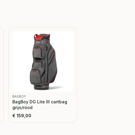
BAGBOY
BagBoy DG Lite III cartbag
grijs/rood
€
159,00