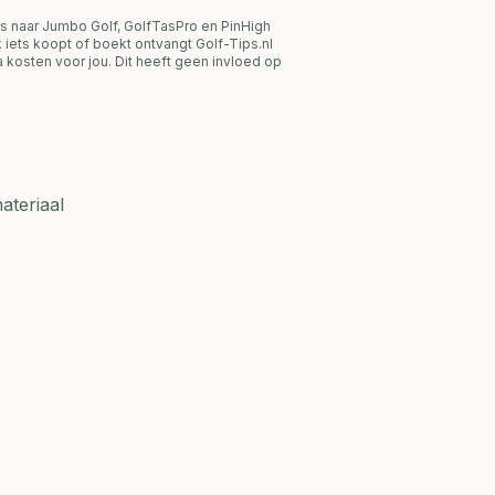
s naar Jumbo Golf, GolfTasPro en PinHigh
link iets koopt of boekt ontvangt Golf-Tips.nl
 kosten voor jou. Dit heeft geen invloed op
ateriaal