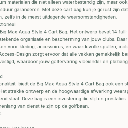
um materialen die niet alleen waterbestendig zijn, maar ook
duur garanderen. Met deze cart bag kun je gerust zijn da
en, zelfs in de meest uitdagende weersomstandigheden.
tioneel
de Big Max Aqua Style 4 Cart Bag. Het ontwerp bevat 14 full-
tstekende organisatie en bescherming van jouw clubs. Daar
n voor kleding, accessoires, en waardevolle spullen, incl
Access-Design zorgt ervoor dat alle vakken gemakkelijk be
bevestigd, waardoor jouw golfervaring vloeiender en plezieri
md
aliteit, biedt de Big Max Aqua Style 4 Cart Bag ook een sti
ast. Het strakke ontwerp en de hoogwaardige afwerking weers
d staat. Deze bag is een investering die stijl en prestaties
enlang van dienst te zijn op de golfbaan.
s