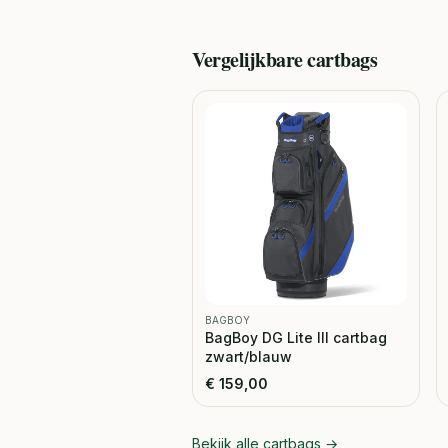
Vergelijkbare
cartbags
BAGBOY
BagBoy DG Lite III cartbag
zwart/blauw
€
159,00
Bekijk alle
cartbags
→