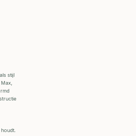
s stijl
g Max,
ermd
tructie
 houdt.