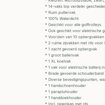
* Kleuren: wit/rood/blauw, zwart
* 14-vaks top verdeler gescheid
* Ruim puttervak
* 100% Waterdicht
* Geschikt voor alle golftrolleys
* Ook geschikt voor elektrische g
* Voorzien van 10 opbergvakken m
* 2 ruime zijvakken met rits voor
* 1 zacht gevoerd opbergvak
* 1 groot ballenvak
* 1 XL koelvak
* 1 vak voor elektrische batterij i
* Brede gevoerde schouderband
* Diverse bevestigingspunten, wa
* 1 handschoenhouder
* 1 parapluhouder
* 1 handdoekhouder
* Incl. regenkap met rits