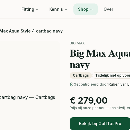
Fitting
Kennis
Shop
Over
 Max Aqua Style 4 cartbag navy
BIG MAX
Big Max Aqua 
navy
Cartbags
Tijdelijk niet op vo
Gecontroleerd door
Ruben van L
€ 279,00
Prijs bij onze partner — kan afwij
Bekijk bij GolfTasPro