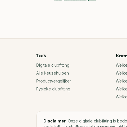
Tools
Keuze
Digitale clubfitting
Welke 
Alle keuzehulpen
Welke 
Productvergelijker
Welke 
Fysieke clubfitting
Welke
Welk
Disclaimer.
Onze digitale clubfitting is bed
zoals loft, lie, shaftgewicht en swingweight b