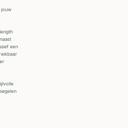
t jouw
length
naast
usief een
reikbaar
ger
jlvolle
piegelen