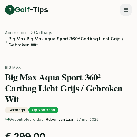
Direct naar inhoud
Golf
-Tips
G
Accessoires
Cartbags
Big Max Big Max Aqua Sport 360² Cartbag Licht Grijs /
Gebroken Wit
BIG MAX
Big Max Aqua Sport 360²
Cartbag Licht Grijs / Gebroken
Wit
Cartbags
Op voorraad
Gecontroleerd door
Ruben van Laar
· 27 mei 2026
€ 299,00