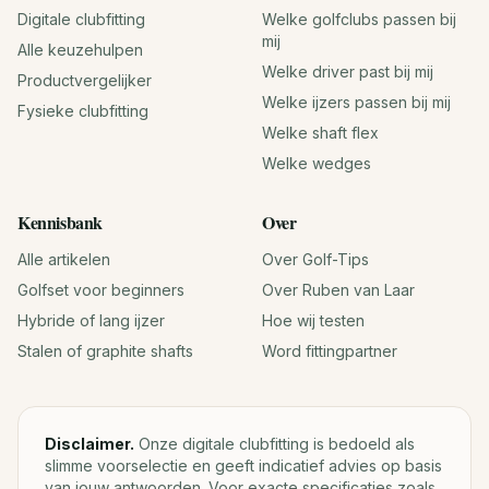
Digitale clubfitting
Welke golfclubs passen bij
mij
Alle keuzehulpen
Welke driver past bij mij
Productvergelijker
Welke ijzers passen bij mij
Fysieke clubfitting
Welke shaft flex
Welke wedges
Kennisbank
Over
Alle artikelen
Over Golf-Tips
Golfset voor beginners
Over Ruben van Laar
Hybride of lang ijzer
Hoe wij testen
Stalen of graphite shafts
Word fittingpartner
Disclaimer.
Onze digitale clubfitting is bedoeld als
slimme voorselectie en geeft indicatief advies op basis
van jouw antwoorden. Voor exacte specificaties zoals