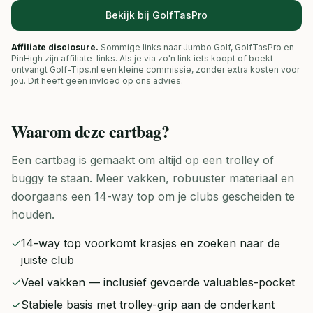
Bekijk bij GolfTasPro
Affiliate disclosure.
Sommige links naar Jumbo Golf, GolfTasPro en
PinHigh zijn affiliate-links. Als je via zo'n link iets koopt of boekt
ontvangt Golf-Tips.nl een kleine commissie, zonder extra kosten voor
jou. Dit heeft geen invloed op ons advies.
Waarom deze
cartbag
?
Een cartbag is gemaakt om altijd op een trolley of
buggy te staan. Meer vakken, robuuster materiaal en
doorgaans een 14-way top om je clubs gescheiden te
houden.
✓
14-way top voorkomt krasjes en zoeken naar de
juiste club
✓
Veel vakken — inclusief gevoerde valuables-pocket
✓
Stabiele basis met trolley-grip aan de onderkant