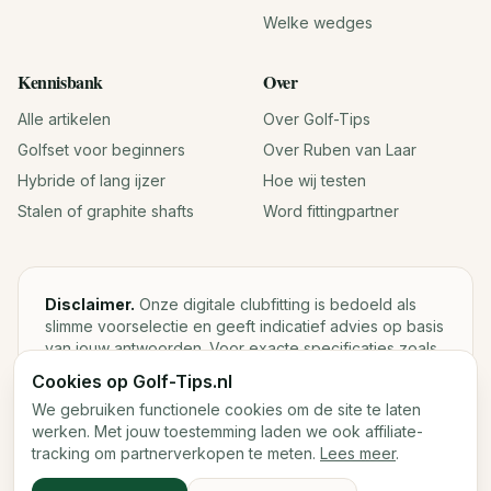
Welke wedges
Kennisbank
Over
Alle artikelen
Over Golf-Tips
Golfset voor beginners
Over Ruben van Laar
Hybride of lang ijzer
Hoe wij testen
Stalen of graphite shafts
Word fittingpartner
Disclaimer.
Onze digitale clubfitting is bedoeld als
slimme voorselectie en geeft indicatief advies op basis
van jouw antwoorden. Voor exacte specificaties zoals
loft, lie, shaftgewicht en swingweight blijft een fysieke
Cookies op Golf-Tips.nl
fitting met launch monitor de beste keuze.
We gebruiken functionele cookies om de site te laten
werken. Met jouw toestemming laden we ook affiliate-
tracking om partnerverkopen te meten.
Lees meer
.
©
2026
Golf-Tips.nl — Het slimste golfadviesplatform van