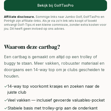
Bekijk bij GolfTasPro
Affiliate disclosure.
Sommige links naar Jumbo Golf, GolfTasPro en
PinHigh zijn affiliate-links. Als je via zo'n link iets koopt of boekt
ontvangt Golf-Tips.nl een kleine commissie, zonder extra kosten voor
jou. Dit heeft geen invloed op ons advies.
Waarom deze
cartbag
?
Een cartbag is gemaakt om altijd op een trolley of
buggy te staan. Meer vakken, robuuster materiaal en
doorgaans een 14-way top om je clubs gescheiden te
houden.
✓
14-way top voorkomt krasjes en zoeken naar de
juiste club
✓
Veel vakken — inclusief gevoerde valuables-pocket
✓
Stabiele basis met trolley-grip aan de onderkant