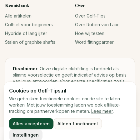
Kennisbank
Over
Alle artikelen
Over Golf-Tips
Golfset voor beginners
Over Ruben van Laar
Hybride of lang ijzer
Hoe wij testen
Stalen of graphite shafts
Word fittingpartner
Disclaimer.
Onze digitale clubfitting is bedoeld als
slimme voorselectie en geeft indicatief advies op basis
van jouw antwoorden. Voor exacte specificaties zoals
loft, lie, shaftgewicht en swingweight blijft een fysieke
Cookies op Golf-Tips.nl
fitting met launch monitor de beste keuze.
We gebruiken functionele cookies om de site te laten
werken. Met jouw toestemming laden we ook affiliate-
tracking om partnerverkopen te meten.
Lees meer
.
©
2026
Golf-Tips.nl — Het slimste golfadviesplatform van
Alles accepteren
Alleen functioneel
Nederland.
Cookies
Cookievoorkeuren
Instellingen
Start de digitale fitting