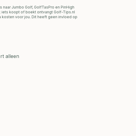
s naar Jumbo Golf, GolfTasPro en PinHigh
link iets koopt of boekt ontvangt Golf-Tips.nl
 kosten voor jou. Dit heeft geen invloed op
t alleen