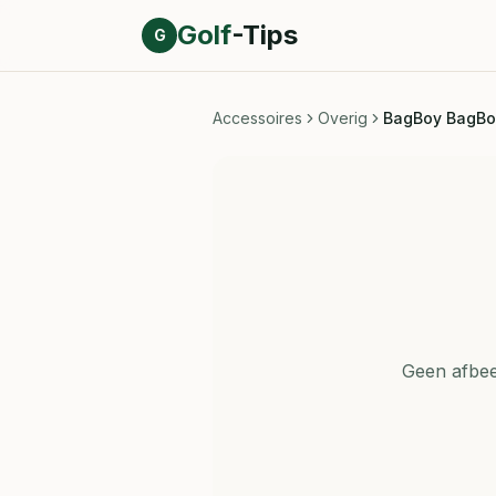
Direct naar inhoud
Golf
-Tips
G
Accessoires
Overig
BagBoy BagBoy 
Geen afbee