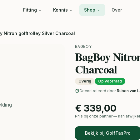
Fitting
Kennis
Shop
Over
Nitron golftrolley Silver Charcoal
BAGBOY
BagBoy Nitron 
Charcoal
Overig
Op voorraad
Gecontroleerd door
Ruben van L
lding
€ 339,00
Prijs bij onze partner — kan afwij
Bekijk bij GolfTasPro