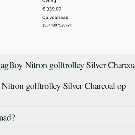
Overig
€ 339,00
Op voorraad
10844807528794
gBoy Nitron golftrolley Silver Charcoa
itron golftrolley Silver Charcoal op
raad?