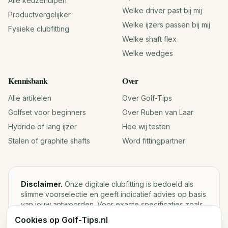
Alle keuzehulpen
Welke driver past bij mij
Productvergelijker
Welke ijzers passen bij mij
Fysieke clubfitting
Welke shaft flex
Welke wedges
Kennisbank
Over
Alle artikelen
Over Golf-Tips
Golfset voor beginners
Over Ruben van Laar
Hybride of lang ijzer
Hoe wij testen
Stalen of graphite shafts
Word fittingpartner
Disclaimer.
Onze digitale clubfitting is bedoeld als
slimme voorselectie en geeft indicatief advies op basis
van jouw antwoorden. Voor exacte specificaties zoals
loft, lie, shaftgewicht en swingweight blijft een fysieke
Cookies op Golf-Tips.nl
fitting met launch monitor de beste keuze.