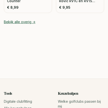
Counter
Rovic RV1C en RV1S
Trolley
€
8,99
€
9,95
Bekijk alle
overig
→
Tools
Keuzehulpen
Digitale clubfitting
Welke golfclubs passen bij
mij