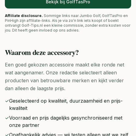
Bekijk bij GolfTasPro
Affiliate disclosure.
Sommige links naar Jumbo Golf, GolfTasPro en
PinHigh zijn affiliate-links. Als je via zo'n link iets koopt of boekt
ontvangt Golf-Tips.nl een kleine commissie, zonder extra kosten voor
jou. Dit heeft geen invloed op ons advies.
Waarom deze
accessory
?
Een goed gekozen accessoire maakt elke ronde net
wat aangenamer. Onze redactie selecteert alleen
producten van betrouwbare merken en kijkt verder
dan alleen de laagste prijs.
✓
Geselecteerd op kwaliteit, duurzaamheid en prijs-
kwaliteit
✓
Voorraad en prijs dagelijks gesynchroniseerd met
onze partner
✓
Onafhankelijk advies — wij testen alleen wat we zelf