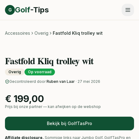
Direct naar inhoud
Golf
-Tips
G
Accessoires
Overig
Fastfold Kliq trolley wit
Fastfold Kliq trolley wit
Overig
Op voorraad
Gecontroleerd door
Ruben van Laar
· 27 mei 2026
€ 199,00
Prijs bij onze partner — kan afwijken op de webshop
Bekijk bij GolfTasPro
Affiliate disclosure.
Sommige links naar Jumbo Golf, GolfTasPro en