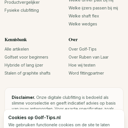
Productvergelijker
Welke ijzers passen bij mij
Fysieke clubfitting
Welke shaft flex
Welke wedges
Kennisbank
Over
Alle artikelen
Over Golf-Tips
Golfset voor beginners
Over Ruben van Laar
Hybride of lang ijzer
Hoe wij testen
Stalen of graphite shafts
Word fittingpartner
Disclaimer.
Onze digitale clubfitting is bedoeld als
slimme voorselectie en geeft indicatief advies op basis
van jouw antwoorden. Voor exacte specificaties zoals
loft, lie, shaftgewicht en swingweight blijft een fysieke
Cookies op Golf-Tips.nl
fitting met launch monitor de beste keuze.
We gebruiken functionele cookies om de site te laten