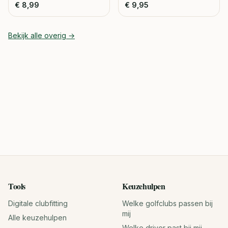
€
8,99
€
9,95
Bekijk alle
overig
→
Tools
Keuzehulpen
Digitale clubfitting
Welke golfclubs passen bij
mij
Alle keuzehulpen
Welke driver past bij mij