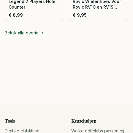
Legend 2 Players Hole
Rovic Wielenhoes Voor
Counter
Rovic RV1C en RV1S
Trolley
€
8,99
€
9,95
Bekijk alle
overig
→
Tools
Keuzehulpen
Digitale clubfitting
Welke golfclubs passen bij