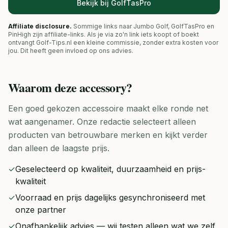
Bekijk bij GolfTasPro
Affiliate disclosure.
Sommige links naar Jumbo Golf, GolfTasPro en
PinHigh zijn affiliate-links. Als je via zo'n link iets koopt of boekt
ontvangt Golf-Tips.nl een kleine commissie, zonder extra kosten voor
jou. Dit heeft geen invloed op ons advies.
Waarom deze
accessory
?
Een goed gekozen accessoire maakt elke ronde net
wat aangenamer. Onze redactie selecteert alleen
producten van betrouwbare merken en kijkt verder
dan alleen de laagste prijs.
✓
Geselecteerd op kwaliteit, duurzaamheid en prijs-
kwaliteit
✓
Voorraad en prijs dagelijks gesynchroniseerd met
onze partner
✓
Onafhankelijk advies — wij testen alleen wat we zelf