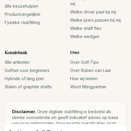
mij
Alle keuzehulpen
Welke driver past bij mij
Productvergelijker
Welke ijzers passen bij mij
Fysieke clubfitting
Welke shaft flex
Welke wedges
Kennisbank
Over
Alle artikelen
Over Golf-Tips
Golfset voor beginners
Over Ruben van Laar
Hybride of lang ijzer
Hoe wij testen
Stalen of graphite shafts
Word fittingpartner
Disclaimer.
Onze digitale clubfitting is bedoeld als
slimme voorselectie en geeft indicatief advies op basis
van jouw antwoorden. Voor exacte specificaties zoals
loft, lie, shaftgewicht en swingweight blijft een fysieke