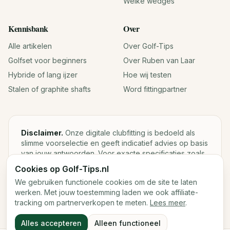
Welke wedges
Kennisbank
Over
Alle artikelen
Over Golf-Tips
Golfset voor beginners
Over Ruben van Laar
Hybride of lang ijzer
Hoe wij testen
Stalen of graphite shafts
Word fittingpartner
Disclaimer.
Onze digitale clubfitting is bedoeld als
slimme voorselectie en geeft indicatief advies op basis
van jouw antwoorden. Voor exacte specificaties zoals
loft, lie, shaftgewicht en swingweight blijft een fysieke
Cookies op Golf-Tips.nl
fitting met launch monitor de beste keuze.
We gebruiken functionele cookies om de site te laten
werken. Met jouw toestemming laden we ook affiliate-
tracking om partnerverkopen te meten.
Lees meer
.
©
2026
Golf-Tips.nl — Het slimste golfadviesplatform van
Alles accepteren
Alleen functioneel
Nederland.