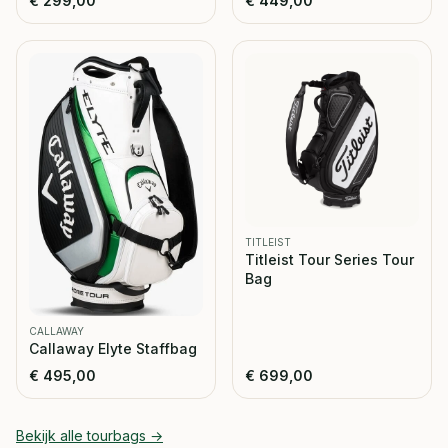
€
299,00
€
449,00
TITLEIST
Titleist Tour Series Tour
Bag
CALLAWAY
Callaway Elyte Staffbag
€
495,00
€
699,00
Bekijk alle
tourbags
→