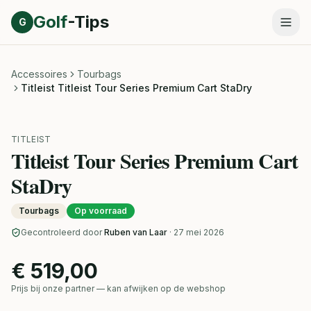
Direct naar inhoud
Golf
-Tips
G
Accessoires
Tourbags
Titleist Titleist Tour Series Premium Cart StaDry
TITLEIST
Titleist Tour Series Premium Cart
StaDry
Tourbags
Op voorraad
Gecontroleerd door
Ruben van Laar
· 27 mei 2026
€ 519,00
Prijs bij onze partner — kan afwijken op de webshop