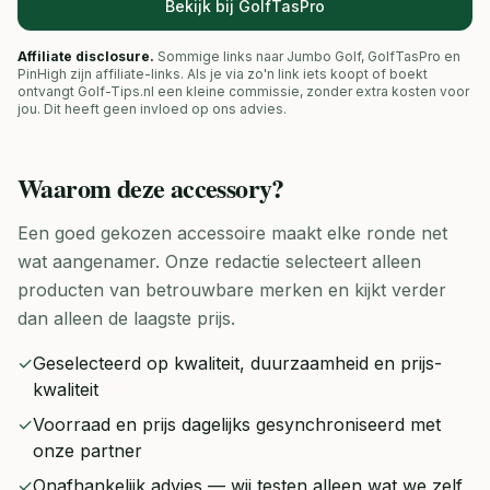
Bekijk bij GolfTasPro
Affiliate disclosure.
Sommige links naar Jumbo Golf, GolfTasPro en
PinHigh zijn affiliate-links. Als je via zo'n link iets koopt of boekt
ontvangt Golf-Tips.nl een kleine commissie, zonder extra kosten voor
jou. Dit heeft geen invloed op ons advies.
Waarom deze
accessory
?
Een goed gekozen accessoire maakt elke ronde net
wat aangenamer. Onze redactie selecteert alleen
producten van betrouwbare merken en kijkt verder
dan alleen de laagste prijs.
✓
Geselecteerd op kwaliteit, duurzaamheid en prijs-
kwaliteit
✓
Voorraad en prijs dagelijks gesynchroniseerd met
onze partner
✓
Onafhankelijk advies — wij testen alleen wat we zelf