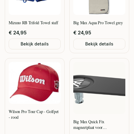
Mizuno RB Trifold Towel staff
Big Max Aqua Pro Towel grey
€
24,95
€
24,95
Bekijk details
Bekijk details
Wilson Pro Tour Cap - Golfpet
- rood
Big Max Quick Fix
magneetplaat voor
afstandsmeters