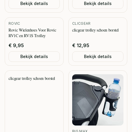
Bekijk details
Bekijk details
ROVIC
CLICGEAR
Rovic Wielenhoes Voor Rovic
clicgear trolley schoen borstel
RV1C en RV1S Trolley
€
9,95
€
12,95
Bekijk details
Bekijk details
clicgear trolley schoen borstel
BIG MAX