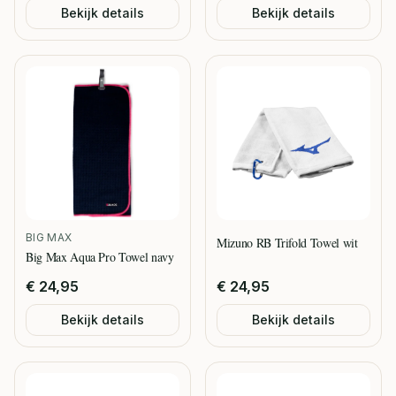
Bekijk details
Bekijk details
BIG MAX
Mizuno RB Trifold Towel wit
Big Max Aqua Pro Towel navy
€
24,95
€
24,95
Bekijk details
Bekijk details