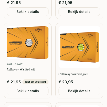
€
21,95
€
21,95
Bekijk details
Bekijk details
CALLAWAY
Callaway Warbird wit
Callaway Warbird geel
€
21,95
€
23,95
Niet op voorraad
Bekijk details
Bekijk details