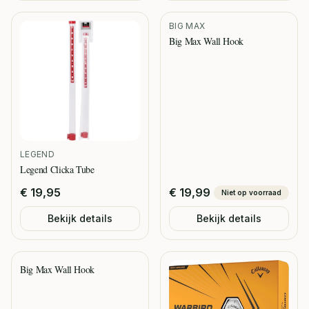
BIG MAX
Big Max Wall Hook
LEGEND
Legend Clicka Tube
€
19,95
€
19,99
Niet op voorraad
Bekijk details
Bekijk details
Big Max Wall Hook