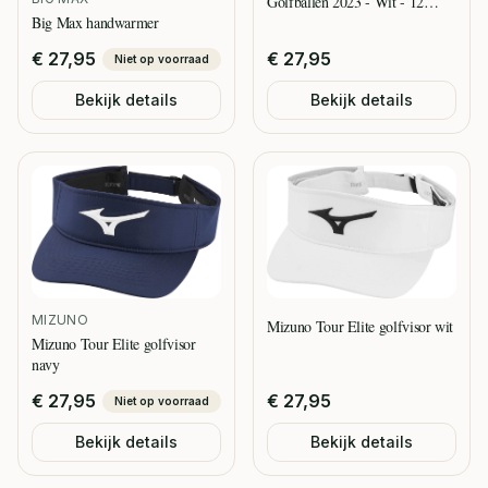
Golfballen 2023 - Wit - 12
Big Max handwarmer
Stuks
€
27,95
€
27,95
Niet op voorraad
Bekijk details
Bekijk details
MIZUNO
Mizuno Tour Elite golfvisor wit
Mizuno Tour Elite golfvisor
navy
€
27,95
€
27,95
Niet op voorraad
Bekijk details
Bekijk details