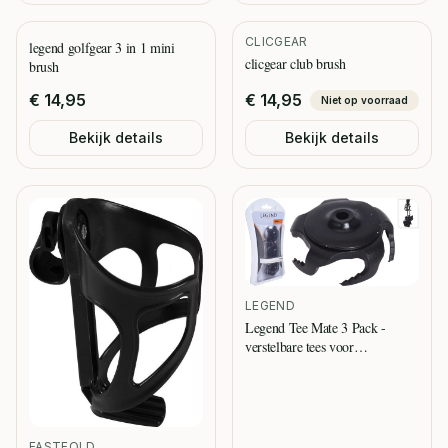
CLICGEAR
legend golfgear 3 in 1 mini
clicgear club brush
brush
€
14,95
€
14,95
Niet op voorraad
Bekijk details
Bekijk details
LEGEND
Legend Tee Mate 3 Pack -
verstelbare tees voor
drivingrange & oefenmat
FASTFOLD