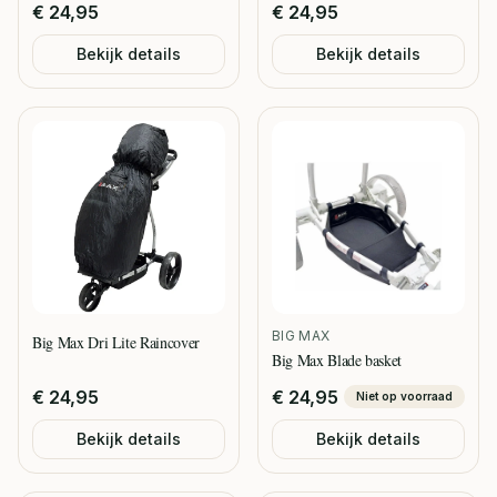
€
24,95
€
24,95
Bekijk details
Bekijk details
BIG MAX
Big Max Dri Lite Raincover
Big Max Blade basket
€
24,95
€
24,95
Niet op voorraad
Bekijk details
Bekijk details