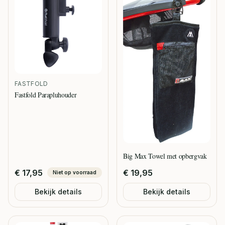
FASTFOLD
Fastfold Parapluhouder
Big Max Towel met opbergvak
€
17,95
€
19,95
Niet op voorraad
Bekijk details
Bekijk details