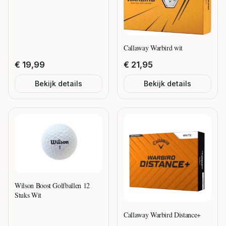
Callaway Warbird wit
€
19,99
€
21,95
Bekijk details
Bekijk details
Wilson Boost Golfballen 12
Stuks Wit
Callaway Warbird Distance+