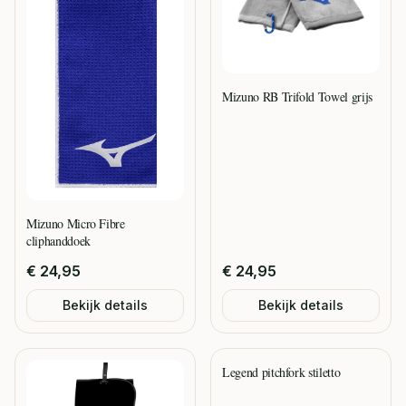
Mizuno RB Trifold Towel grijs
Mizuno Micro Fibre
cliphanddoek
€
24,95
€
24,95
Bekijk details
Bekijk details
Legend pitchfork stiletto