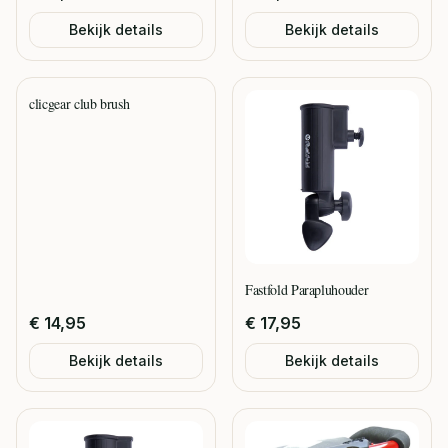
Bekijk details
Bekijk details
clicgear club brush
Fastfold Parapluhouder
€
14,95
€
17,95
Bekijk details
Bekijk details