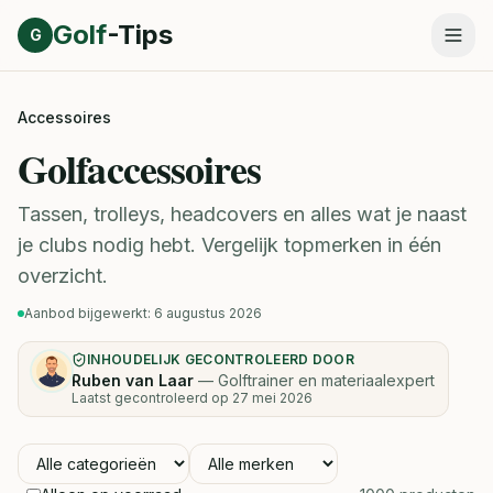
Direct naar inhoud
Golf
-Tips
G
Accessoires
Golfaccessoires
Tassen, trolleys, headcovers en alles wat je naast
je clubs nodig hebt. Vergelijk topmerken in één
overzicht.
Aanbod bijgewerkt:
6 augustus 2026
INHOUDELIJK GECONTROLEERD DOOR
Ruben van Laar
—
Golftrainer en materiaalexpert
Laatst gecontroleerd op
27 mei 2026