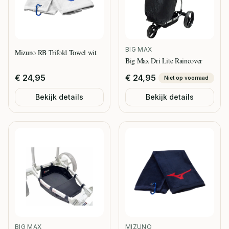
BIG MAX
Mizuno RB Trifold Towel wit
Big Max Dri Lite Raincover
€
24,95
€
24,95
Niet op voorraad
Bekijk details
Bekijk details
BIG MAX
MIZUNO