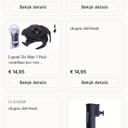
Bekijk details
Bekijk details
clicgear club brush
Legend Tee Mate 3 Pack -
verstelbare tees voor
drivingrange & oefenmat
€
14,95
€
14,95
Bekijk details
Bekijk details
CLICGEAR
clicgear club brush