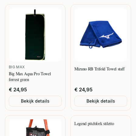
BIG MAX
Mizuno RB Trifold Towel staff
Big Max Aqua Pro Towel
forrest green
€
24,95
€
24,95
Bekijk details
Bekijk details
Legend pitchfork stiletto