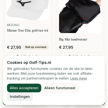
MIZUNO
Mizuno Tour Elite golfvisor wit
Big Max handwarmer
€
27,95
€
27,95
Niet op voorraad
Bekijk details
Bekijk details
Cookies op Golf-Tips.nl
We gebruiken functionele cookies om de site te laten
werken. Met jouw toestemming laden we ook affiliate-
tracking om partnerverkopen te meten.
Lees meer
.
Alles accepteren
Alleen functioneel
Instellingen
Start de digitale fitting