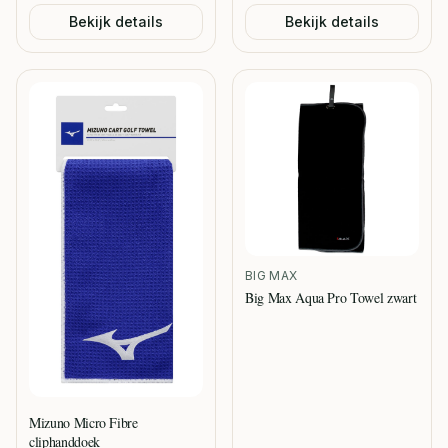
Bekijk details
Bekijk details
BIG MAX
Big Max Aqua Pro Towel zwart
Mizuno Micro Fibre
cliphanddoek