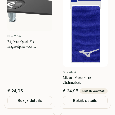
BIG MAX
Big Max Quick Fix
magneetplaat voor
afstandsmeters
MIZUNO
Mizuno Micro Fibre
cliphanddoek
€
24,95
€
24,95
Niet op voorraad
Bekijk details
Bekijk details