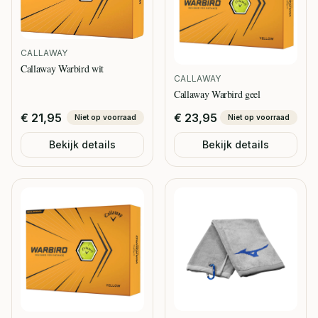
CALLAWAY
Callaway Warbird wit
CALLAWAY
Callaway Warbird geel
€
21,95
€
23,95
Niet op voorraad
Niet op voorraad
Bekijk details
Bekijk details