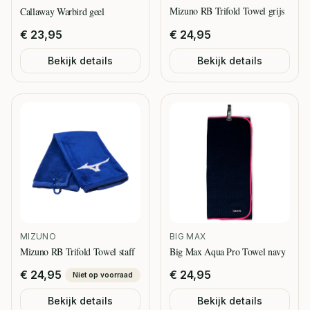
Mizuno RB Trifold Towel grijs
Callaway Warbird geel
€
23,95
€
24,95
Bekijk details
Bekijk details
MIZUNO
BIG MAX
Mizuno RB Trifold Towel staff
Big Max Aqua Pro Towel navy
€
24,95
€
24,95
Niet op voorraad
Bekijk details
Bekijk details