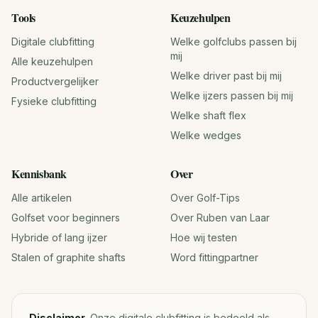
Tools
Keuzehulpen
Digitale clubfitting
Welke golfclubs passen bij
mij
Alle keuzehulpen
Welke driver past bij mij
Productvergelijker
Welke ijzers passen bij mij
Fysieke clubfitting
Welke shaft flex
Welke wedges
Kennisbank
Over
Alle artikelen
Over Golf-Tips
Golfset voor beginners
Over Ruben van Laar
Hybride of lang ijzer
Hoe wij testen
Stalen of graphite shafts
Word fittingpartner
Disclaimer.
Onze digitale clubfitting is bedoeld als