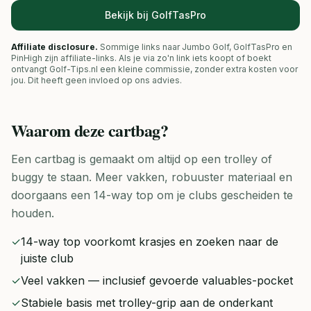
Bekijk bij GolfTasPro
Affiliate disclosure.
Sommige links naar Jumbo Golf, GolfTasPro en
PinHigh zijn affiliate-links. Als je via zo'n link iets koopt of boekt
ontvangt Golf-Tips.nl een kleine commissie, zonder extra kosten voor
jou. Dit heeft geen invloed op ons advies.
Waarom deze
cartbag
?
Een cartbag is gemaakt om altijd op een trolley of
buggy te staan. Meer vakken, robuuster materiaal en
doorgaans een 14-way top om je clubs gescheiden te
houden.
✓
14-way top voorkomt krasjes en zoeken naar de
juiste club
✓
Veel vakken — inclusief gevoerde valuables-pocket
✓
Stabiele basis met trolley-grip aan de onderkant