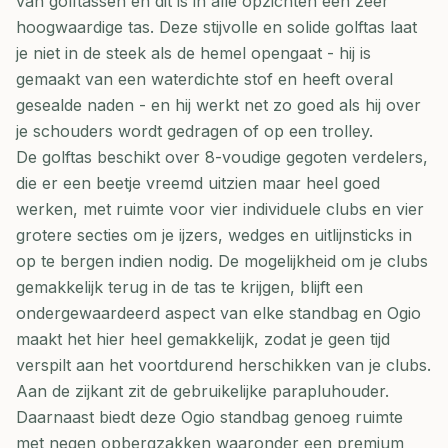
van golftassen en dit is in alle opzichten een zeer
hoogwaardige tas. Deze stijvolle en solide golftas laat
je niet in de steek als de hemel opengaat - hij is
gemaakt van een waterdichte stof en heeft overal
gesealde naden - en hij werkt net zo goed als hij over
je schouders wordt gedragen of op een trolley.
De golftas beschikt over 8-voudige gegoten verdelers,
die er een beetje vreemd uitzien maar heel goed
werken, met ruimte voor vier individuele clubs en vier
grotere secties om je ijzers, wedges en uitlijnsticks in
op te bergen indien nodig. De mogelijkheid om je clubs
gemakkelijk terug in de tas te krijgen, blijft een
ondergewaardeerd aspect van elke standbag en Ogio
maakt het hier heel gemakkelijk, zodat je geen tijd
verspilt aan het voortdurend herschikken van je clubs.
Aan de zijkant zit de gebruikelijke parapluhouder.
Daarnaast biedt deze Ogio standbag genoeg ruimte
met negen opbergzakken waaronder een premium