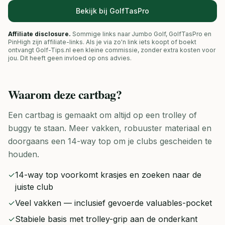
Bekijk bij GolfTasPro
Affiliate disclosure.
Sommige links naar Jumbo Golf, GolfTasPro en
PinHigh zijn affiliate-links. Als je via zo'n link iets koopt of boekt
ontvangt Golf-Tips.nl een kleine commissie, zonder extra kosten voor
jou. Dit heeft geen invloed op ons advies.
Waarom deze
cartbag
?
Een cartbag is gemaakt om altijd op een trolley of
buggy te staan. Meer vakken, robuuster materiaal en
doorgaans een 14-way top om je clubs gescheiden te
houden.
✓
14-way top voorkomt krasjes en zoeken naar de
juiste club
✓
Veel vakken — inclusief gevoerde valuables-pocket
✓
Stabiele basis met trolley-grip aan de onderkant