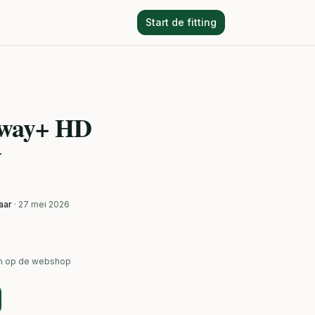
Start de fitting
rway+ HD
y
aar
· 27 mei 2026
ken op de webshop