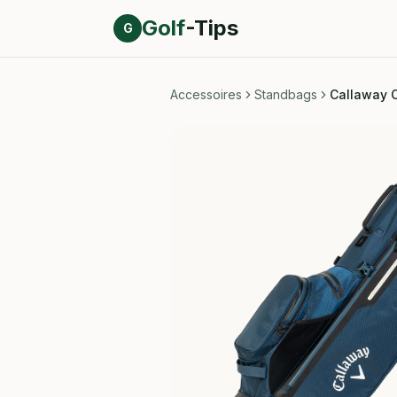
Direct naar inhoud
Golf
-Tips
G
Accessoires
Standbags
Callaway 