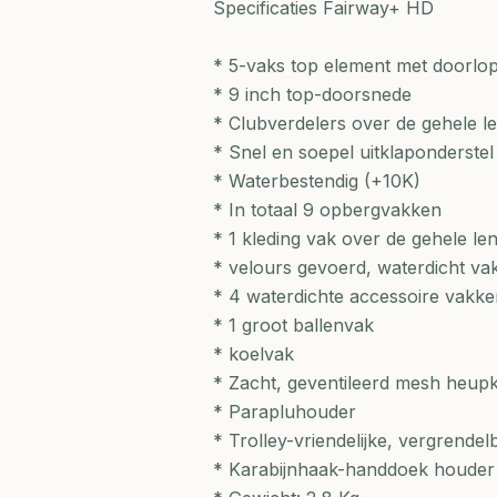
Specificaties Fairway+ HD
* 5-vaks top element met doorlo
* 9 inch top-doorsnede
* Clubverdelers over de gehele l
* Snel en soepel uitklaponderstel
* Waterbestendig (+10K)
* In totaal 9 opbergvakken
* 1 kleding vak over de gehele le
* velours gevoerd, waterdicht va
* 4 waterdichte accessoire vakke
* 1 groot ballenvak
* koelvak
* Zacht, geventileerd mesh heup
* Parapluhouder
* Trolley-vriendelijke, vergrendel
* Karabijnhaak-handdoek houder