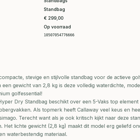
Standbags
Standbag
€ 299,00
Op voorraad
10507054776666
mpacte, stevige en stijlvolle standbag voor de actieve gol
 een gewicht van 2,8 kg is deze volledig waterdichte, mod
ium golfessential!
yper Dry Standbag beschikt over een 5-Vaks top element
pbergvakken. Als topmerk heeft Callaway veel keus en heef
simago. Terecht want als je ook kritisch kijkt naar deze st
. Het lichte gewicht (2,8 kg) maakt dit model erg geliefd on
en waterbestendig materiaal.