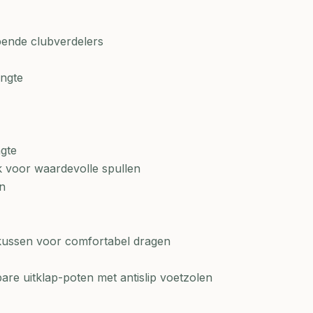
pende clubverdelers
engte
ngte
k voor waardevolle spullen
n
kussen voor comfortabel dragen
bare uitklap-poten met antislip voetzolen