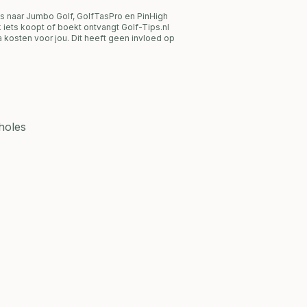
s naar Jumbo Golf, GolfTasPro en PinHigh
link iets koopt of boekt ontvangt Golf-Tips.nl
 kosten voor jou. Dit heeft geen invloed op
 holes