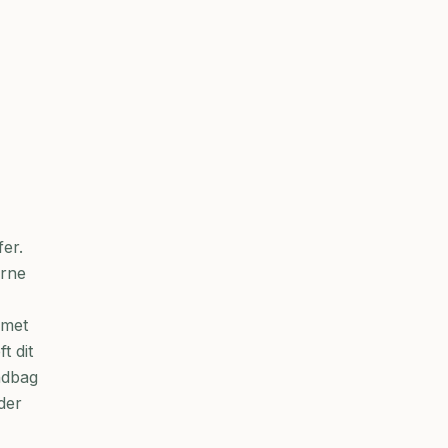
fer.
erne
 met
t dit
andbag
der