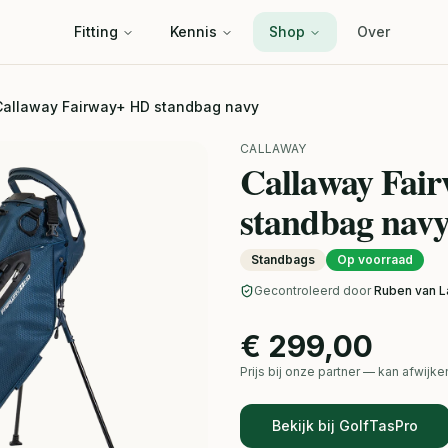
Fitting
Kennis
Shop
Over
Callaway Fairway+ HD standbag navy
CALLAWAY
Callaway Fai
standbag nav
Standbags
Op voorraad
Gecontroleerd door
Ruben van L
€ 299,00
Prijs bij onze partner — kan afwij
Bekijk bij GolfTasPro