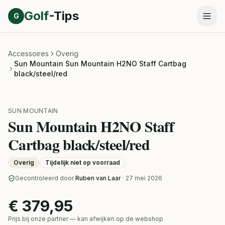
Direct naar inhoud
Golf
-Tips
G
Accessoires
Overig
Sun Mountain Sun Mountain H2NO Staff Cartbag
black/steel/red
SUN MOUNTAIN
Sun Mountain H2NO Staff
Cartbag black/steel/red
Overig
Tijdelijk niet op voorraad
Gecontroleerd door
Ruben van Laar
· 27 mei 2026
€ 379,95
Prijs bij onze partner — kan afwijken op de webshop