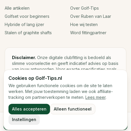
Alle artikelen
Over Golf-Tips
Golfset voor beginners
Over Ruben van Laar
Hybride of lang ijzer
Hoe wij testen
Stalen of graphite shafts
Word fittingpartner
Disclaimer.
Onze digitale clubfitting is bedoeld als
slimme voorselectie en geeft indicatief advies op basis
van jouw antwoorden. Voor exacte specificaties zoals
loft, lie, shaftgewicht en swingweight blijft een fysieke
Cookies op Golf-Tips.nl
fitting met launch monitor de beste keuze.
We gebruiken functionele cookies om de site te laten
werken. Met jouw toestemming laden we ook affiliate-
tracking om partnerverkopen te meten.
Lees meer
.
©
2026
Golf-Tips.nl — Het slimste golfadviesplatform van
Alles accepteren
Alleen functioneel
Nederland.
Cookies
Cookievoorkeuren
Instellingen
Start de digitale fitting