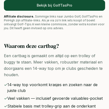
Bekijk bij GolfTasPro
Affiliate disclosure.
Sommige links naar Jumbo Golf, GolfTasPro en
PinHigh zijn affiliate-links. Als je via zo'n link iets koopt of boekt
ontvangt Golf-Tips.nl een kleine commissie, zonder extra kosten voor
jou. Dit heeft geen invloed op ons advies.
Waarom deze
cartbag
?
Een cartbag is gemaakt om altijd op een trolley of
buggy te staan. Meer vakken, robuuster materiaal en
doorgaans een 14-way top om je clubs gescheiden te
houden.
✓
14-way top voorkomt krasjes en zoeken naar de
juiste club
✓
Veel vakken — inclusief gevoerde valuables-pocket
✓
Stabiele basis met trolley-grip aan de onderkant