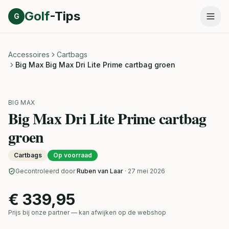
Direct naar inhoud
Golf
-Tips
G
Accessoires
Cartbags
Big Max Big Max Dri Lite Prime cartbag groen
BIG MAX
Big Max Dri Lite Prime cartbag
groen
Cartbags
Op voorraad
Gecontroleerd door
Ruben van Laar
· 27 mei 2026
€ 339,95
Prijs bij onze partner — kan afwijken op de webshop