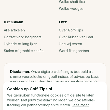
Welke shaft flex
Welke wedges
Kennisbank
Over
Alle artikelen
Over Golf-Tips
Golfset voor beginners
Over Ruben van Laar
Hybride of lang ijzer
Hoe wij testen
Stalen of graphite shafts
Word fittingpartner
Disclaimer.
Onze digitale clubfitting is bedoeld als
slimme voorselectie en geeft indicatief advies op basis
van jouw antwoorden. Voor exacte specificaties zoals
loft, lie, shaftgewicht en swingweight blijft een fysieke
Cookies op Golf-Tips.nl
fitting met launch monitor de beste keuze.
We gebruiken functionele cookies om de site te laten
werken. Met jouw toestemming laden we ook affiliate-
tracking om partnerverkopen te meten.
Lees meer
.