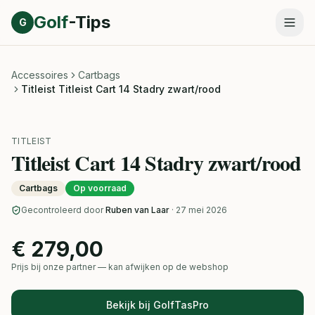
Direct naar inhoud
Golf
-Tips
G
Accessoires
Cartbags
Titleist Titleist Cart 14 Stadry zwart/rood
TITLEIST
Titleist Cart 14 Stadry zwart/rood
Cartbags
Op voorraad
Gecontroleerd door
Ruben van Laar
· 27 mei 2026
€ 279,00
Prijs bij onze partner — kan afwijken op de webshop
Bekijk bij GolfTasPro