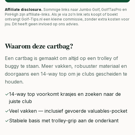
Affiliate disclosure.
Sommige links naar Jumbo Golf, GolfTasPro en
PinHigh zijn affiliate-links. Als je via zo'n link iets koopt of boekt
ontvangt Golf-Tips.nl een kleine commissie, zonder extra kosten voor
jou. Dit heeft geen invloed op ons advies.
Waarom deze
cartbag
?
Een cartbag is gemaakt om altijd op een trolley of
buggy te staan. Meer vakken, robuuster materiaal en
doorgaans een 14-way top om je clubs gescheiden te
houden.
✓
14-way top voorkomt krasjes en zoeken naar de
juiste club
✓
Veel vakken — inclusief gevoerde valuables-pocket
✓
Stabiele basis met trolley-grip aan de onderkant