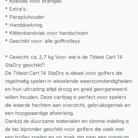
* Koelvak voor drankjes
* Extra's:
* Parapluhouder
* Handdoekring
* Klittenbandvlak voor handschoen
* Geschikt voor: alle golftrolleys
* Gewicht: ca. 2,7 kg Voor wie is de Titleist Cart 14
StaDry geschikt?
De Titleist Cart 14 StaDry is ideaal voor golfers die
regelmatig spelen in wisselende weersomstandigheden
en hun uitrusting altijd droog en goed georganiseerd
willen houden. Deze cartbag is perfect voor spelers
die waarde hechten aan overzicht, gebruiksgemak en
een hoogwaardige afwerking.
Dankzij de duurzame materialen en slimme indeling is
de tas bijzonder geschikt voor golfers die vaak met
een trolley spelen en op zoek zijn naar een premium