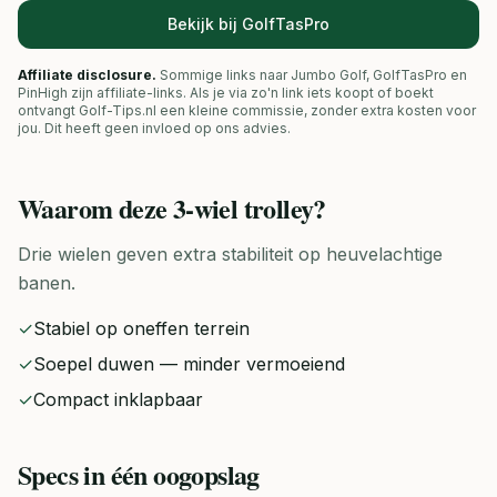
Bekijk bij GolfTasPro
Affiliate disclosure.
Sommige links naar Jumbo Golf, GolfTasPro en
PinHigh zijn affiliate-links. Als je via zo'n link iets koopt of boekt
ontvangt Golf-Tips.nl een kleine commissie, zonder extra kosten voor
jou. Dit heeft geen invloed op ons advies.
Waarom deze
3-wiel trolley
?
Drie wielen geven extra stabiliteit op heuvelachtige
banen.
✓
Stabiel op oneffen terrein
✓
Soepel duwen — minder vermoeiend
✓
Compact inklapbaar
Specs in één oogopslag