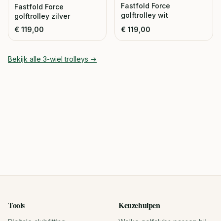
Fastfold Force
Fastfold Force
golftrolley wit
golftrolley zilver
€
119,00
€
119,00
Bekijk alle
3-wiel trolleys
→
Tools
Keuzehulpen