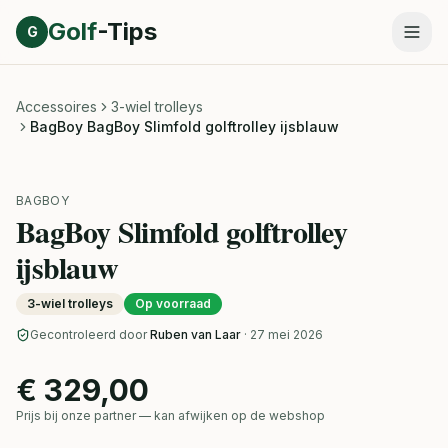
Direct naar inhoud
Golf
-Tips
G
Accessoires
3-wiel trolleys
BagBoy BagBoy Slimfold golftrolley ijsblauw
BAGBOY
BagBoy Slimfold golftrolley
ijsblauw
3-wiel trolleys
Op voorraad
Gecontroleerd door
Ruben van Laar
· 27 mei 2026
€ 329,00
Prijs bij onze partner — kan afwijken op de webshop