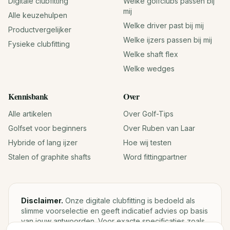
Digitale clubfitting
Welke golfclubs passen bij
mij
Alle keuzehulpen
Welke driver past bij mij
Productvergelijker
Welke ijzers passen bij mij
Fysieke clubfitting
Welke shaft flex
Welke wedges
Kennisbank
Over
Alle artikelen
Over Golf-Tips
Golfset voor beginners
Over Ruben van Laar
Hybride of lang ijzer
Hoe wij testen
Stalen of graphite shafts
Word fittingpartner
Disclaimer.
Onze digitale clubfitting is bedoeld als
slimme voorselectie en geeft indicatief advies op basis
van jouw antwoorden. Voor exacte specificaties zoals