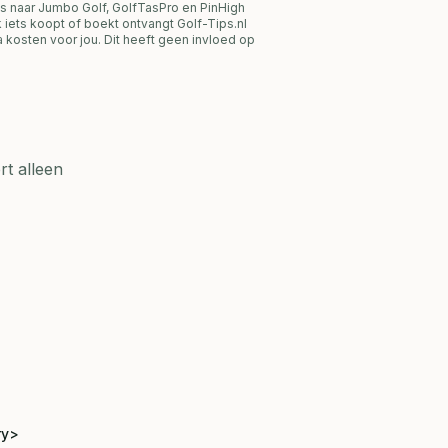
s naar Jumbo Golf, GolfTasPro en PinHigh
link iets koopt of boekt ontvangt Golf-Tips.nl
 kosten voor jou. Dit heeft geen invloed op
t alleen
ry>