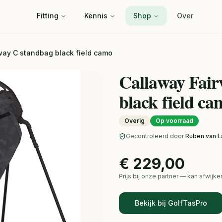
Fitting
Kennis
Shop
Over
way C standbag black field camo
Callaway Fair
black field ca
Overig
Op voorraad
Gecontroleerd door
Ruben van L
€ 229,00
Prijs bij onze partner — kan afwij
Bekijk bij GolfTasPro