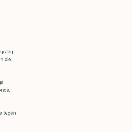
 graag
n die
ge
onde.
e tegen