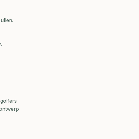
ullen.
s
golfers
 ontwerp