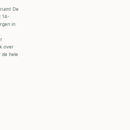
 ruim! De
 14-
rgen in
ar
ak over
r de hele