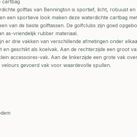
 cartbag
hte golftas van Bennington is sportief, licht, robuust en
en een sportieve look maken deze waterdichte cartbag met
en van de beste golftassen. De golfclubs zijn goed opgebo
an as-vriendelijk rubber materiaal.
ijn er drie vakken van verschillende afmetingen onder elka
 en geschikt als koelvak. Aan de rechterzijde een groot v
klein accessoires-vak. Aan de linkerzijde een grote vak ove
t velours gevoerd vak voor waardevolle spullen.
bodem