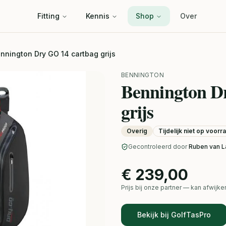
Fitting
Kennis
Shop
Over
nnington Dry GO 14 cartbag grijs
BENNINGTON
Bennington D
grijs
Overig
Tijdelijk niet op voorr
Gecontroleerd door
Ruben van L
€ 239,00
Prijs bij onze partner — kan afwij
Bekijk bij GolfTasPro