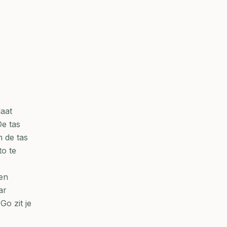
laat
De tas
n de tas
to te
en
ar
Go zit je