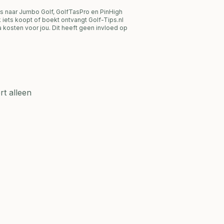
s naar Jumbo Golf, GolfTasPro en PinHigh
link iets koopt of boekt ontvangt Golf-Tips.nl
 kosten voor jou. Dit heeft geen invloed op
t alleen