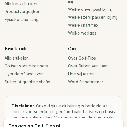
mij
Alle keuzehulpen
Welke driver past bij mij
Productvergelijker
Welke ijzers passen bij mij
Fysieke clubfitting
Welke shaft flex
Welke wedges
Kennisbank
Over
Alle artikelen
Over Golf-Tips
Golfset voor beginners
Over Ruben van Laar
Hybride of lang ijzer
Hoe wij testen
Stalen of graphite shafts
Word fittingpartner
Disclaimer.
Onze digitale clubfitting is bedoeld als
slimme voorselectie en geeft indicatief advies op basis
van jouw antwoorden. Voor exacte specificaties zoals
loft, lie, shaftgewicht en swingweight blijft een fysieke
Cookies op Golf-Tips.nl