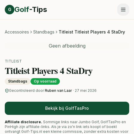
Direct naar inhoud
Golf
-Tips
G
Accessoires
Standbags
Titleist Titleist Players 4 StaDry
Geen afbeelding
TITLEIST
Titleist Players 4 StaDry
Standbags
Op voorraad
Gecontroleerd door
Ruben van Laar
· 27 mei 2026
Bekijk bij GolfTasPro
Affiliate disclosure.
Sommige links naar Jumbo Golf, GolfTasPro en
PinHigh zijn affiliate-links. Als je via zo'n link iets koopt of boekt
ontvangt Golf-Tips.nl een kleine commissie, zonder extra kosten voor