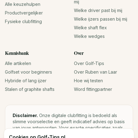
mij
Alle keuzehulpen
Welke driver past bij mij
Productvergelijker
Welke ijzers passen bij mij
Fysieke clubfitting
Welke shaft flex
Welke wedges
Kennisbank
Over
Alle artikelen
Over Golf-Tips
Golfset voor beginners
Over Ruben van Laar
Hybride of lang ijzer
Hoe wij testen
Stalen of graphite shafts
Word fittingpartner
Disclaimer.
Onze digitale clubfitting is bedoeld als
slimme voorselectie en geeft indicatief advies op basis
van jouw antwoorden. Voor exacte specificaties zoals
loft, lie, shaftgewicht en swingweight blijft een fysieke
Cookies op Golf-Tips.nl