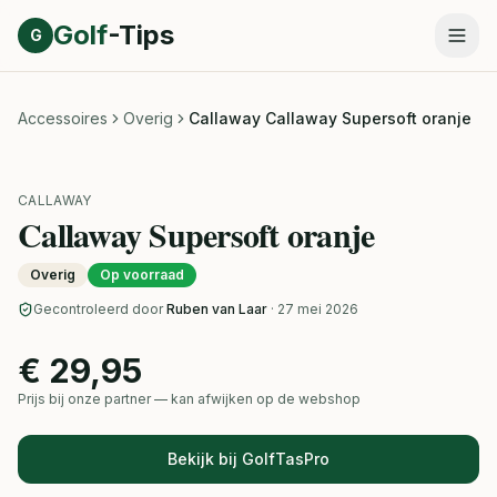
Direct naar inhoud
Golf
-Tips
G
Accessoires
Overig
Callaway Callaway Supersoft oranje
CALLAWAY
Callaway Supersoft oranje
Overig
Op voorraad
Gecontroleerd door
Ruben van Laar
· 27 mei 2026
€ 29,95
Prijs bij onze partner — kan afwijken op de webshop
Bekijk bij GolfTasPro