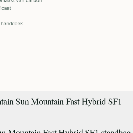
 gemaakt van carbon
icaat
n handdoek
tain Sun Mountain Fast Hybrid SF1
un Mountain Fast Hybrid SF1 standbag