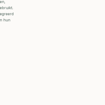
en,
bruikt.
tegreerd
in hun