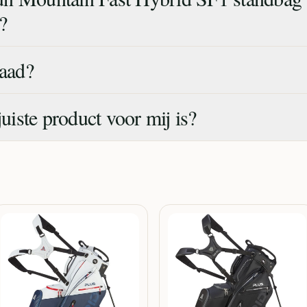
?
raad?
juiste product voor mij is?