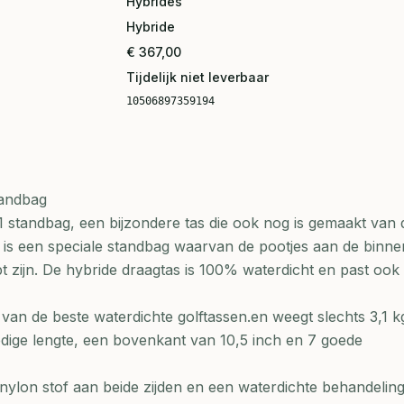
Hybrides
Hybride
€ 367,00
Tijdelijk niet leverbaar
10506897359194
tandbag
standbag, een bijzondere tas die ook nog is gemaakt van 
is een speciale standbag waarvan de pootjes aan de binne
apt zijn. De hybride draagtas is 100% waterdicht en past oo
an de beste waterdichte golftassen.en weegt slechts 3,1 kg
edige lengte, een bovenkant van 10,5 inch en 7 goede
nylon stof aan beide zijden en een waterdichte behandelin