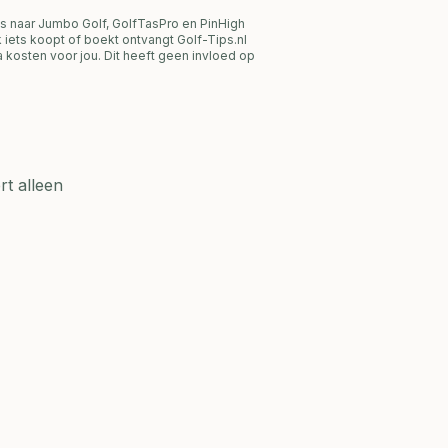
s naar Jumbo Golf, GolfTasPro en PinHigh
link iets koopt of boekt ontvangt Golf-Tips.nl
 kosten voor jou. Dit heeft geen invloed op
t alleen