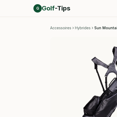
Direct naar inhoud
Golf
-Tips
G
Accessoires
Hybrides
Sun Mountai