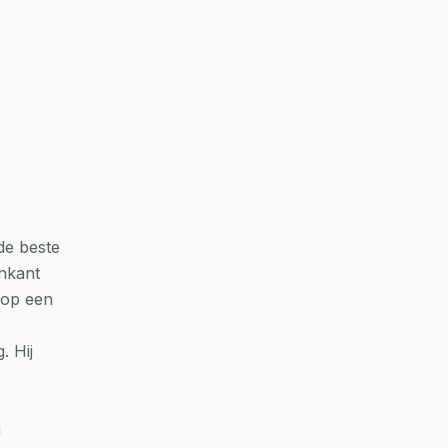
de beste
nkant
k op een
. Hij
g