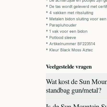
* De achterzijde en pootjes zijn
* De tas wordt geleverd met certif
* 4 vakken met ritssluiting
* Metalen bidon sluiting voor ee
* Parapluhouder
* 1 vak voor een bidon
* Potlood sleeve
* Artikelnummer BF223514
* Kleur Black Moss Aztec
Veelgestelde vragen
Wat kost de Sun Moun
standbag gun/metal?
Is de Sun Mountain S