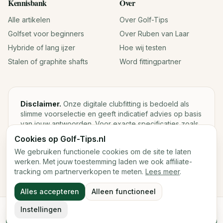
Kennisbank
Over
Alle artikelen
Over Golf-Tips
Golfset voor beginners
Over Ruben van Laar
Hybride of lang ijzer
Hoe wij testen
Stalen of graphite shafts
Word fittingpartner
Disclaimer.
Onze digitale clubfitting is bedoeld als
slimme voorselectie en geeft indicatief advies op basis
van jouw antwoorden. Voor exacte specificaties zoals
loft, lie, shaftgewicht en swingweight blijft een fysieke
Cookies op Golf-Tips.nl
fitting met launch monitor de beste keuze.
We gebruiken functionele cookies om de site te laten
werken. Met jouw toestemming laden we ook affiliate-
tracking om partnerverkopen te meten.
Lees meer
.
©
2026
Golf-Tips.nl — Het slimste golfadviesplatform van
Alles accepteren
Alleen functioneel
Nederland.
Cookies
Cookievoorkeuren
Instellingen
Start de digitale fitting