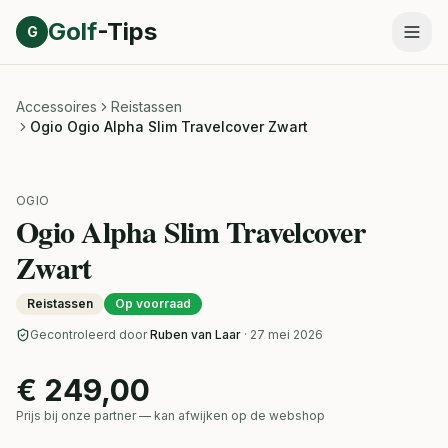
Direct naar inhoud
Golf
-Tips
G
Accessoires
Reistassen
Ogio Ogio Alpha Slim Travelcover Zwart
OGIO
Ogio Alpha Slim Travelcover
Zwart
Reistassen
Op voorraad
Gecontroleerd door
Ruben van Laar
· 27 mei 2026
€ 249,00
Prijs bij onze partner — kan afwijken op de webshop