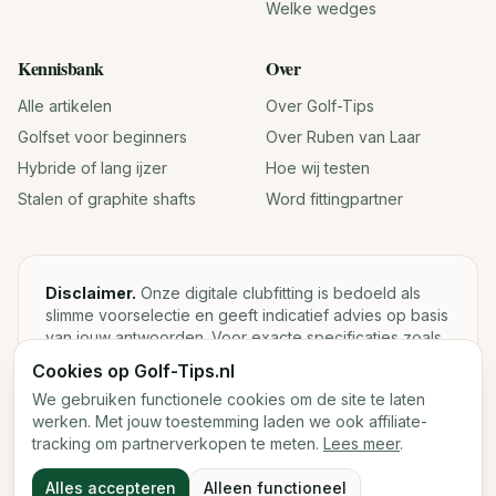
Welke wedges
Kennisbank
Over
Alle artikelen
Over Golf-Tips
Golfset voor beginners
Over Ruben van Laar
Hybride of lang ijzer
Hoe wij testen
Stalen of graphite shafts
Word fittingpartner
Disclaimer.
Onze digitale clubfitting is bedoeld als
slimme voorselectie en geeft indicatief advies op basis
van jouw antwoorden. Voor exacte specificaties zoals
loft, lie, shaftgewicht en swingweight blijft een fysieke
Cookies op Golf-Tips.nl
fitting met launch monitor de beste keuze.
We gebruiken functionele cookies om de site te laten
werken. Met jouw toestemming laden we ook affiliate-
tracking om partnerverkopen te meten.
Lees meer
.
©
2026
Golf-Tips.nl — Het slimste golfadviesplatform van
Alles accepteren
Alleen functioneel
Nederland.