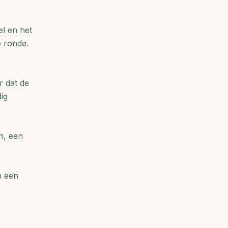
el en het
e ronde.
e
r dat de
dig
h, een
n een