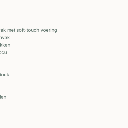
nvak met soft-touch voering
envak
akken
ccu
doek
len