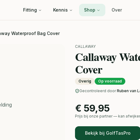
Fitting
Kennis
Shop
Over
away Waterproof Bag Cover
CALLAWAY
Callaway Wat
Cover
Overig
Op voorraad
Gecontroleerd door
Ruben van L
lding
€ 59,95
Prijs bij onze partner — kan afwij
Bekijk bij GolfTasPro