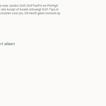
s naar Jumbo Golf, GolfTasPro en PinHigh
link iets koopt of boekt ontvangt Golf-Tips.nl
 kosten voor jou. Dit heeft geen invloed op
t alleen