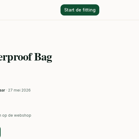
Start de fitting
erproof Bag
aar
· 27 mei 2026
ken op de webshop