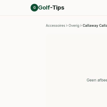
Direct naar inhoud
Golf
-Tips
G
Accessoires
Overig
Callaway Call
Geen afbee