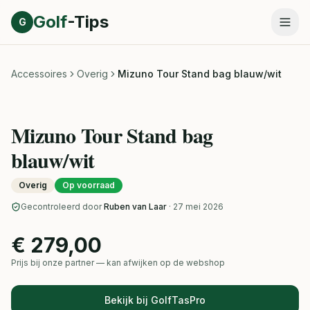
Direct naar inhoud
Golf
-Tips
G
Accessoires
Overig
Mizuno Tour Stand bag blauw/wit
Mizuno Tour Stand bag
blauw/wit
Overig
Op voorraad
Gecontroleerd door
Ruben van Laar
· 27 mei 2026
€ 279,00
Prijs bij onze partner — kan afwijken op de webshop
Bekijk bij GolfTasPro