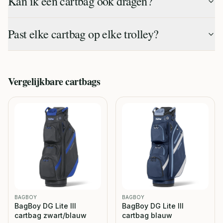
Kan ik een cartbag ook dragen?
Past elke cartbag op elke trolley?
Vergelijkbare
cartbags
BAGBOY
BAGBOY
BagBoy DG Lite III
BagBoy DG Lite III
cartbag zwart/blauw
cartbag blauw