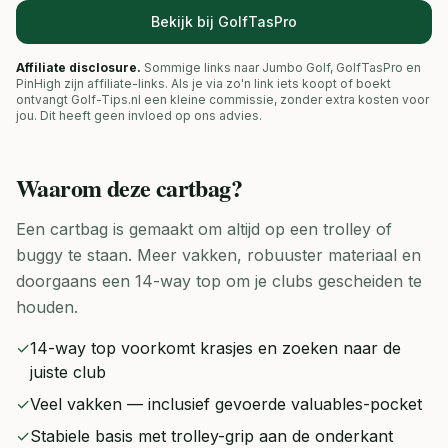
Bekijk bij GolfTasPro
Affiliate disclosure.
Sommige links naar Jumbo Golf, GolfTasPro en
PinHigh zijn affiliate-links. Als je via zo'n link iets koopt of boekt
ontvangt Golf-Tips.nl een kleine commissie, zonder extra kosten voor
jou. Dit heeft geen invloed op ons advies.
Waarom deze
cartbag
?
Een cartbag is gemaakt om altijd op een trolley of
buggy te staan. Meer vakken, robuuster materiaal en
doorgaans een 14-way top om je clubs gescheiden te
houden.
✓
14-way top voorkomt krasjes en zoeken naar de
juiste club
✓
Veel vakken — inclusief gevoerde valuables-pocket
✓
Stabiele basis met trolley-grip aan de onderkant