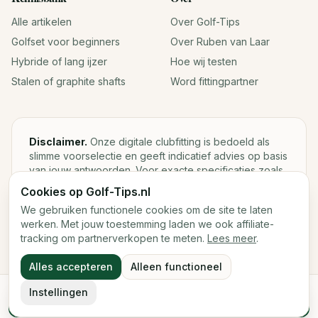
Alle artikelen
Over Golf-Tips
Golfset voor beginners
Over Ruben van Laar
Hybride of lang ijzer
Hoe wij testen
Stalen of graphite shafts
Word fittingpartner
Disclaimer.
Onze digitale clubfitting is bedoeld als
slimme voorselectie en geeft indicatief advies op basis
van jouw antwoorden. Voor exacte specificaties zoals
loft, lie, shaftgewicht en swingweight blijft een fysieke
Cookies op Golf-Tips.nl
fitting met launch monitor de beste keuze.
We gebruiken functionele cookies om de site te laten
werken. Met jouw toestemming laden we ook affiliate-
tracking om partnerverkopen te meten.
Lees meer
.
©
2026
Golf-Tips.nl — Het slimste golfadviesplatform van
Alles accepteren
Alleen functioneel
Nederland.
Cookies
Cookievoorkeuren
Instellingen
Start de digitale fitting