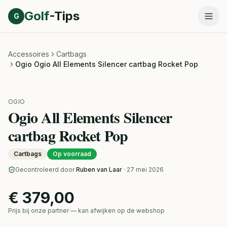
Direct naar inhoud
Golf
-Tips
G
Accessoires
Cartbags
Ogio Ogio All Elements Silencer cartbag Rocket Pop
OGIO
Ogio All Elements Silencer
cartbag Rocket Pop
Cartbags
Op voorraad
Gecontroleerd door
Ruben van Laar
· 27 mei 2026
€ 379,00
Prijs bij onze partner — kan afwijken op de webshop