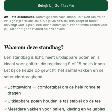
Bekijk bij GolfTasPro
Affiliate disclosure.
Sommige links naar Jumbo Golf, GolfTasPro en
PinHigh zijn affiliate-links. Als je via zo'n link iets koopt of boekt
ontvangt Golf-Tips.nl een kleine commissie, zonder extra kosten voor
jou. Dit heeft geen invloed op ons advies.
Waarom deze
standbag
?
Een standbag is licht, heeft uitklapbare poten en is
ideaal voor golfers die regelmatig 9 of 18 holes lopen.
Let bij de keuze op gewicht, het aantal vakken en de
schouderdraagband.
✓
Lichtgewicht — comfortabel om de hele ronde te
dragen
✓
Uitklapbare poten houden je tas stabiel op de tee
✓
Meerdere vakken voor ballen, kleding en valuables