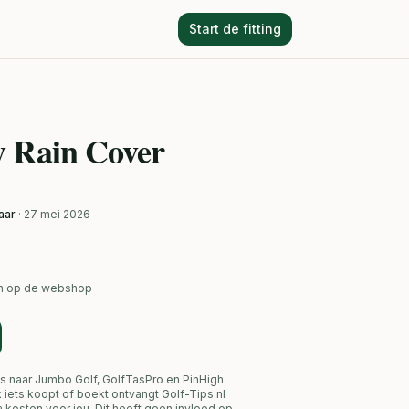
Start de fitting
y Rain Cover
aar
· 27 mei 2026
ken op de webshop
s naar Jumbo Golf, GolfTasPro en PinHigh
link iets koopt of boekt ontvangt Golf-Tips.nl
 kosten voor jou. Dit heeft geen invloed op