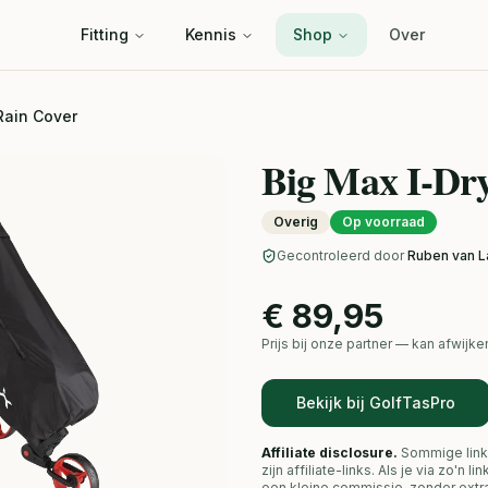
Fitting
Kennis
Shop
Over
Rain Cover
Big Max I-Dr
Overig
Op voorraad
Gecontroleerd door
Ruben van L
€ 89,95
Prijs bij onze partner — kan afwij
Bekijk bij GolfTasPro
Affiliate disclosure.
Sommige link
zijn affiliate-links. Als je via zo'n 
een kleine commissie, zonder extra