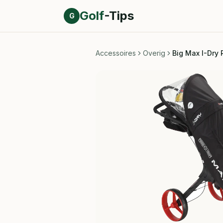
Direct naar inhoud
Golf
-Tips
G
Accessoires
Overig
Big Max I-Dry 