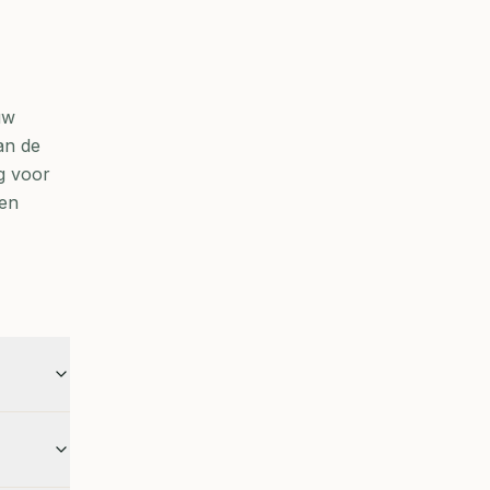
uw
an de
g voor
den