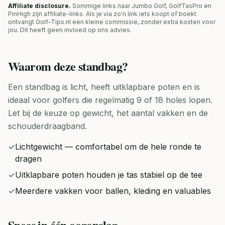
Affiliate disclosure.
Sommige links naar Jumbo Golf, GolfTasPro en
PinHigh zijn affiliate-links. Als je via zo'n link iets koopt of boekt
ontvangt Golf-Tips.nl een kleine commissie, zonder extra kosten voor
jou. Dit heeft geen invloed op ons advies.
Waarom deze
standbag
?
Een standbag is licht, heeft uitklapbare poten en is
ideaal voor golfers die regelmatig 9 of 18 holes lopen.
Let bij de keuze op gewicht, het aantal vakken en de
schouderdraagband.
✓
Lichtgewicht — comfortabel om de hele ronde te
dragen
✓
Uitklapbare poten houden je tas stabiel op de tee
✓
Meerdere vakken voor ballen, kleding en valuables
Specs in één oogopslag