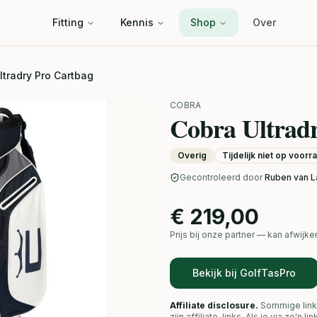
Fitting
Kennis
Shop
Over
ltradry Pro Cartbag
COBRA
Cobra Ultrad
Overig
Tijdelijk niet op voorr
Gecontroleerd door
Ruben van L
€ 219,00
Prijs bij onze partner — kan afwij
Bekijk bij GolfTasPro
Affiliate disclosure.
Sommige link
zijn affiliate-links. Als je via zo'n 