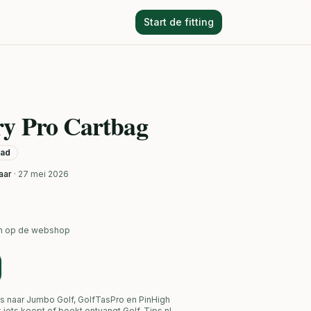
Start de fitting
ry Pro Cartbag
aad
aar
· 27 mei 2026
ken op de webshop
s naar Jumbo Golf, GolfTasPro en PinHigh
link iets koopt of boekt ontvangt Golf-Tips.nl