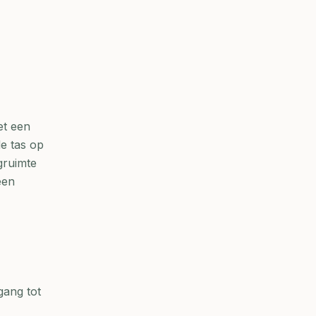
et een
de tas op
gruimte
een
gang tot