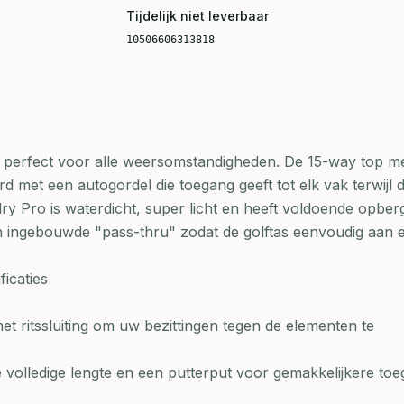
Tijdelijk niet leverbaar
10506606313818
s perfect voor alle weersomstandigheden. De 15-way top m
 met een autogordel die toegang geeft tot elk vak terwijl 
adry Pro is waterdicht, super licht en heeft voldoende opber
een ingebouwde "pass-thru" zodat de golftas eenvoudig aan 
icaties
t ritssluiting om uw bezittingen tegen de elementen te
 volledige lengte en een putterput voor gemakkelijkere toe