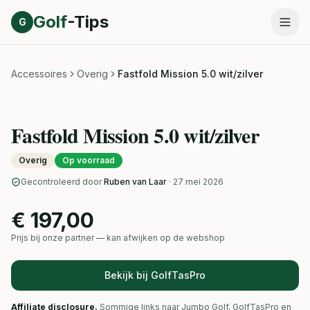
Direct naar inhoud
Golf
-Tips
G
Accessoires
Overig
Fastfold Mission 5.0 wit/zilver
Fastfold Mission 5.0 wit/zilver
Overig
Op voorraad
Gecontroleerd door
Ruben van Laar
· 27 mei 2026
€ 197,00
Prijs bij onze partner — kan afwijken op de webshop
Bekijk bij GolfTasPro
Affiliate disclosure.
Sommige links naar Jumbo Golf, GolfTasPro en