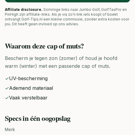
Affiliate disclosure.
Sommige links naar Jumbo Golf, GolfTasPro en
PinHigh zijn affiliate-links. Als je via zo'n link iets koopt of boekt
ontvangt Golf-Tips.nl een kleine commissie, zonder extra kosten voor
jou. Dit heeft geen invloed op ons advies.
Waarom deze
cap of muts
?
Bescherm je tegen zon (zomer) of houd je hoofd
warm (winter) met een passende cap of muts.
✓
UV-bescherming
✓
Ademend materiaal
✓
Vaak verstelbaar
Specs in één oogopslag
Merk