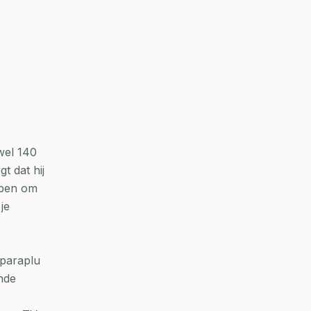
wel 140
t dat hij
rpen om
je
 paraplu
nde