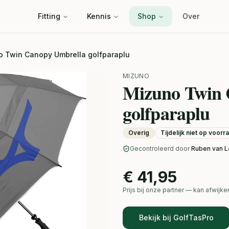
Fitting
Kennis
Shop
Over
 Twin Canopy Umbrella golfparaplu
MIZUNO
Mizuno Twin 
golfparaplu
Overig
Tijdelijk niet op voorr
Gecontroleerd door
Ruben van L
€ 41,95
Prijs bij onze partner — kan afwij
Bekijk bij GolfTasPro