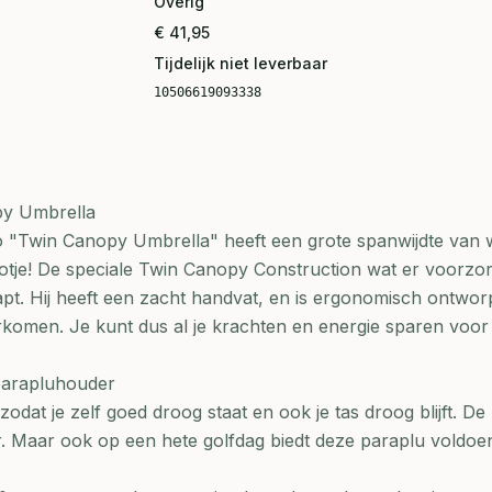
Overig
€ 41,95
Tijdelijk niet leverbaar
10506619093338
py Umbrella
o "Twin Canopy Umbrella" heeft een grote spanwijdte van 
tje! De speciale Twin Canopy Construction wat er voorzorg
lapt. Hij heeft een zacht handvat, en is ergonomisch ontwo
rkomen. Je kunt dus al je krachten en energie sparen voor 
 parapluhouder
zodat je zelf goed droog staat en ook je tas droog blijft. De
er. Maar ook op een hete golfdag biedt deze paraplu voldoe