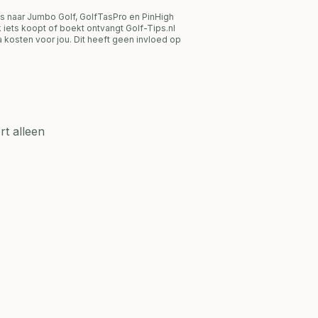
s naar Jumbo Golf, GolfTasPro en PinHigh
link iets koopt of boekt ontvangt Golf-Tips.nl
 kosten voor jou. Dit heeft geen invloed op
t alleen