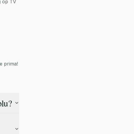
g op TV
e prima!
plu?