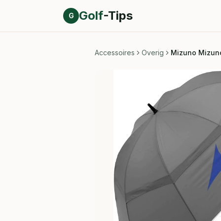
Direct naar inhoud
Golf
-Tips
G
Accessoires
Overig
Mizuno Mizuno