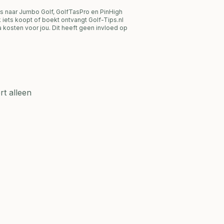
s naar Jumbo Golf, GolfTasPro en PinHigh
link iets koopt of boekt ontvangt Golf-Tips.nl
 kosten voor jou. Dit heeft geen invloed op
t alleen