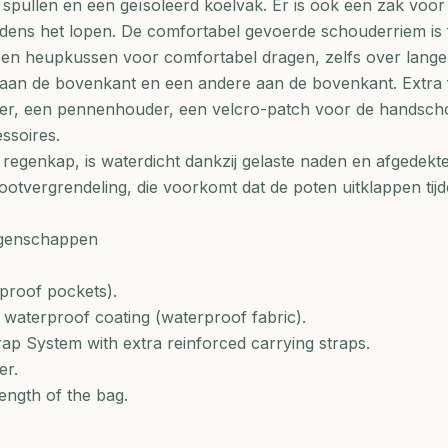
spullen en een geïsoleerd koelvak. Er is ook een zak voor
tijdens het lopen. De comfortabel gevoerde schouderriem is 
een heupkussen voor comfortabel dragen, zelfs over lange
 aan de bovenkant en een andere aan de bovenkant. Extra 
der, een pennenhouder, een velcro-patch voor de handsch
essoires.
 regenkap, is waterdicht dankzij gelaste naden en afgedekte
otvergrendeling, die voorkomt dat de poten uitklappen tij
igenschappen
proof pockets).
waterproof coating (waterproof fabric).
trap System with extra reinforced carrying straps.
er.
ength of the bag.