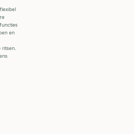
flexibel
re
functies
oen en
 ritsen.
dens