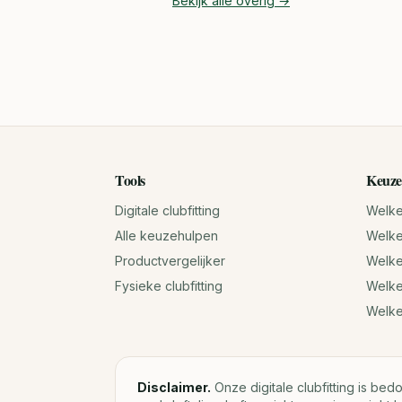
Bekijk alle
overig
→
Tools
Keuze
Digitale clubfitting
Welke 
Alle keuzehulpen
Welke 
Productvergelijker
Welke 
Fysieke clubfitting
Welke
Welk
Disclaimer.
Onze digitale clubfitting is bed