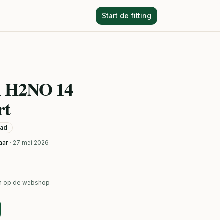
Start de fitting
n H2NO 14
rt
aad
aar
· 27 mei 2026
ken op de webshop