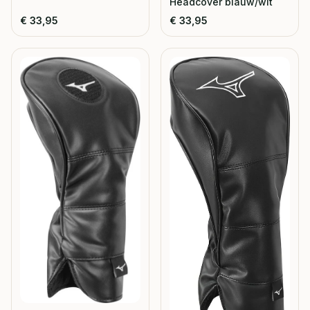
Headcover blauw/wit
€
33,95
€
33,95