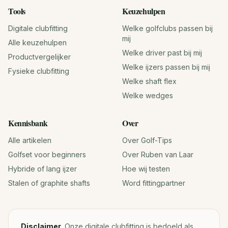
Tools
Keuzehulpen
Digitale clubfitting
Welke golfclubs passen bij
mij
Alle keuzehulpen
Welke driver past bij mij
Productvergelijker
Welke ijzers passen bij mij
Fysieke clubfitting
Welke shaft flex
Welke wedges
Kennisbank
Over
Alle artikelen
Over Golf-Tips
Golfset voor beginners
Over Ruben van Laar
Hybride of lang ijzer
Hoe wij testen
Stalen of graphite shafts
Word fittingpartner
Disclaimer.
Onze digitale clubfitting is bedoeld als