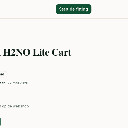
Start de fitting
 H2NO Lite Cart
aad
aar
· 27 mei 2026
ken op de webshop