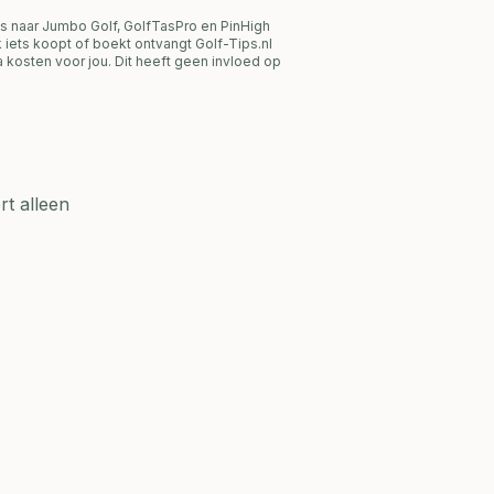
s naar Jumbo Golf, GolfTasPro en PinHigh
link iets koopt of boekt ontvangt Golf-Tips.nl
 kosten voor jou. Dit heeft geen invloed op
t alleen