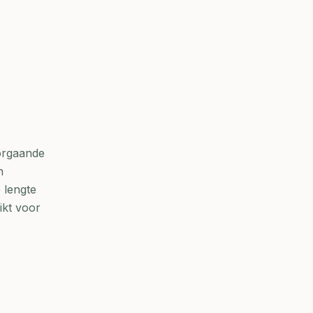
orgaande
n
 lengte
ikt voor