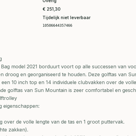
Overig
€ 251,30
Tijdelijk niet leverbaar
10506644357466
g
Bag model 2021 borduurt voort op alle successen van vo
en droog en georganiseerd te houden. Deze golftas van Su
 een 10 inch top en 14 individuele clubvakken over de volle
nde golftas van Sun Mountain is zeer comfortabel en gesch
ftrolley
g eigenschappen:
g over de volle lengte van de tas en 1 groot puttervak.
hte zakken).