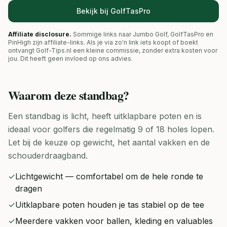
Bekijk bij GolfTasPro
Affiliate disclosure.
Sommige links naar Jumbo Golf, GolfTasPro en
PinHigh zijn affiliate-links. Als je via zo'n link iets koopt of boekt
ontvangt Golf-Tips.nl een kleine commissie, zonder extra kosten voor
jou. Dit heeft geen invloed op ons advies.
Waarom deze
standbag
?
Een standbag is licht, heeft uitklapbare poten en is
ideaal voor golfers die regelmatig 9 of 18 holes lopen.
Let bij de keuze op gewicht, het aantal vakken en de
schouderdraagband.
✓
Lichtgewicht — comfortabel om de hele ronde te
dragen
✓
Uitklapbare poten houden je tas stabiel op de tee
✓
Meerdere vakken voor ballen, kleding en valuables