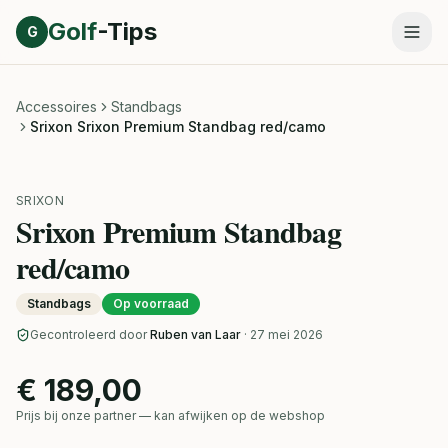
Direct naar inhoud
Golf
-Tips
G
Accessoires
Standbags
Srixon Srixon Premium Standbag red/camo
SRIXON
Srixon Premium Standbag
red/camo
Standbags
Op voorraad
Gecontroleerd door
Ruben van Laar
· 27 mei 2026
€ 189,00
Prijs bij onze partner — kan afwijken op de webshop