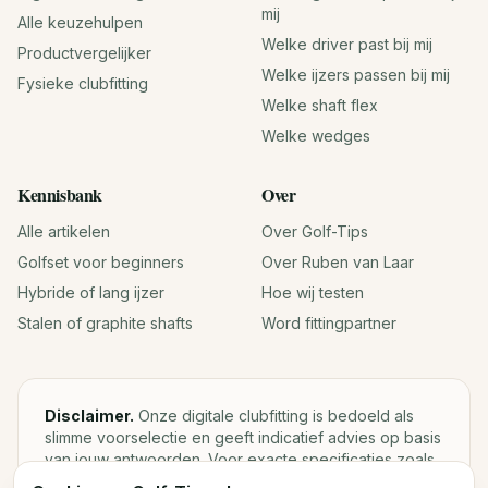
mij
Alle keuzehulpen
Welke driver past bij mij
Productvergelijker
Welke ijzers passen bij mij
Fysieke clubfitting
Welke shaft flex
Welke wedges
Kennisbank
Over
Alle artikelen
Over Golf-Tips
Golfset voor beginners
Over Ruben van Laar
Hybride of lang ijzer
Hoe wij testen
Stalen of graphite shafts
Word fittingpartner
Disclaimer.
Onze digitale clubfitting is bedoeld als
slimme voorselectie en geeft indicatief advies op basis
van jouw antwoorden. Voor exacte specificaties zoals
loft, lie, shaftgewicht en swingweight blijft een fysieke