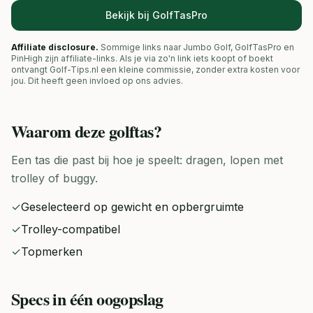
Bekijk bij GolfTasPro
Affiliate disclosure.
Sommige links naar Jumbo Golf, GolfTasPro en
PinHigh zijn affiliate-links. Als je via zo'n link iets koopt of boekt
ontvangt Golf-Tips.nl een kleine commissie, zonder extra kosten voor
jou. Dit heeft geen invloed op ons advies.
Waarom deze
golftas
?
Een tas die past bij hoe je speelt: dragen, lopen met
trolley of buggy.
✓
Geselecteerd op gewicht en opbergruimte
✓
Trolley-compatibel
✓
Topmerken
Specs in één oogopslag