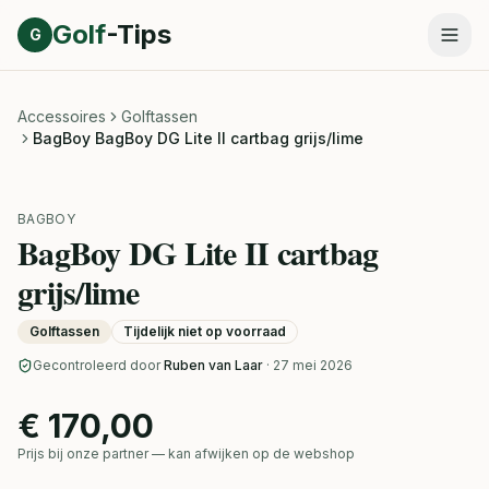
Direct naar inhoud
Golf
-Tips
G
Accessoires
Golftassen
BagBoy BagBoy DG Lite II cartbag grijs/lime
BAGBOY
BagBoy DG Lite II cartbag
grijs/lime
Golftassen
Tijdelijk niet op voorraad
Gecontroleerd door
Ruben van Laar
· 27 mei 2026
€ 170,00
Prijs bij onze partner — kan afwijken op de webshop